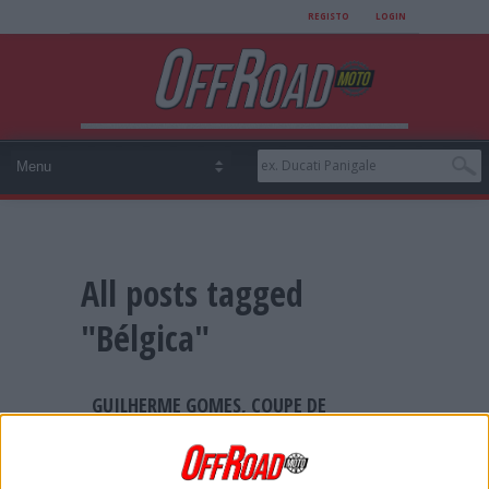
REGISTO
LOGIN
All posts tagged
"Bélgica"
GUILHERME GOMES, COUPE DE
L’AVENIR: “MOSTREI QUE CONSIGO
ANDAR NO GRUPO DA FRENTE”
Guilherme Gomes ajudou Portugal a alavancar