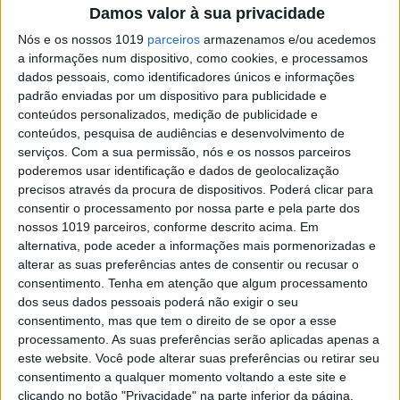
um Top 10 na 49ª edição da Coupe de l’ Avenir
Damos valor à sua privacidade
no passado fim-de-semana em Baisieux na
Bélgica.
Nós e os nossos 1019
parceiros
armazenamos e/ou acedemos
a informações num dispositivo, como cookies, e processamos
Posted Setembro 29, 2021
dados pessoais, como identificadores únicos e informações
COUPE DE L’AVENIR: EXPERIÊNCIA
padrão enviadas por um dispositivo para publicidade e
IMPORTANTE PARA OS 9 LUSOS
conteúdos personalizados, medição de publicidade e
Os nove jovens portugueses viveram uma
conteúdos, pesquisa de audiências e desenvolvimento de
grande experiência na 49.ª edição da Coupe de
serviços.
Com a sua permissão, nós e os nossos parceiros
l’Avenir.
poderemos usar identificação e dados de geolocalização
Posted Setembro 26, 2021
precisos através da procura de dispositivos. Poderá clicar para
consentir o processamento por nossa parte e pela parte dos
COUPE DE L’ AVENIR, QUALIFICAÇÕES:
nossos 1019 parceiros, conforme descrito acima. Em
PORTUGUESES A ENTRAR NO RITMO
alternativa, pode aceder a informações mais pormenorizadas e
Os nove portugueses fizeram este sábado os
alterar as suas preferências antes de consentir ou recusar o
treinos e as corridas de qualificação na 49.ª
consentimento.
Tenha em atenção que algum processamento
edição da Coupe de l’ Avenir na Bélgica.
dos seus dados pessoais poderá não exigir o seu
Posted Setembro 25, 2021
consentimento, mas que tem o direito de se opor a esse
MXON: CYRIL GENOT SUBSTITUI JEREMY
processamento. As suas preferências serão aplicadas apenas a
VAN HOREBEEK NA BÉLGICA
este website. Você pode alterar suas preferências ou retirar seu
consentimento a qualquer momento voltando a este site e
No próprio dia em que foi anunciada a lista de
inscritos para o Motocross das Nações, a Bélgica
clicando no botão "Privacidade" na parte inferior da página.