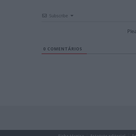
Subscribe
Ple
0
COMENTÁRIOS
Ficha técnica
Estatuto editorial
T