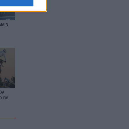
MAIN
DA
O EM