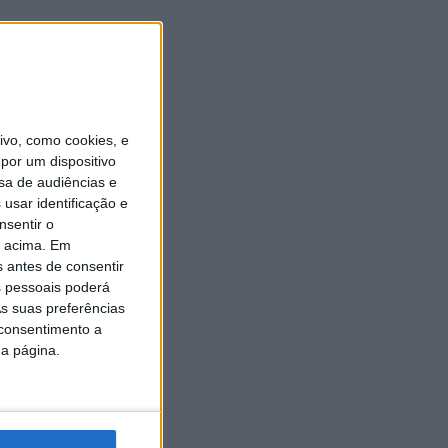
es lusos
oria
85
vo, como cookies, e
por um dispositivo
sa de audiências e
usar identificação e
nsentir o
o acima. Em
s antes de consentir
 pessoais poderá
s suas preferências
 consentimento a
da página.