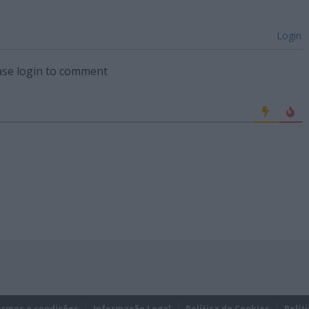
Login
ase login to comment
ermos e condições
Informação Legal
Política de Cookies
Polít