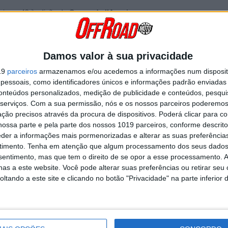
ia na 49.ª edição da
Coupe de l’Avenir.
s
,
Gonçalo Cardoso
e
Andreas Carriço
acabariam por ser os melhor
Damos valor à sua privacidade
ª posição
. Por sua vez, Portugal terminou o dia no
13.º lugar
na categ
19
parceiros
armazenamos e/ou acedemos a informações num dispositi
essoais, como identificadores únicos e informações padrão enviadas 
conteúdos personalizados, medição de publicidade e conteúdos, pesqui
Continuar a ler
serviços.
Com a sua permissão, nós e os nossos parceiros poderemos 
ção precisos através da procura de dispositivos. Poderá clicar para co
ossa parte e pela parte dos nossos 1019 parceiros, conforme descrit
eder a informações mais pormenorizadas e alterar as suas preferência
ross
Portugal
Quievrain
timento.
Tenha em atenção que algum processamento dos seus dados
nsentimento, mas que tem o direito de se opor a esse processamento. A
as a este website. Você pode alterar suas preferências ou retirar seu
tando a este site e clicando no botão "Privacidade" na parte inferior 
RÁVEL
VITÓRIA