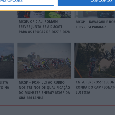
AIS OPÇÕES
CONCORDO
MXGP: OFICIAL! ROMAIN
MXGP – KAWASAKI E RO
FEBVRE JUNTA-SE À DUCATI
FEBVRE SEPARAM-SE
PARA AS ÉPOCAS DE 2027 E 2028
CN SUPERCROSS: SEGUN
UISTA
MXGP – FOXHILLS AO RUBRO
RONDA DO CAMPEONAT
TO NA
NOS TREINOS DE QUALIFICAÇÃO
LUSTOSA
DO MONSTER ENERGY MXGP DA
GRÃ-BRETANHA!