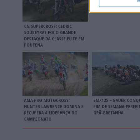
M
CN SUPERCROSS: CÉDRIC
SOUBEYRAS FOI O GRANDE
DESTAQUE DA CLASSE ELITE EM
POUTENA
AMA PRO MOTOCROSS:
EMX125 – BAUER CONQ
HUNTER LAWRENCE DOMINA E
FIM DE SEMANA PERFEI
RECUPERA A LIDERANÇA DO
GRÃ-BRETANHA
CAMPEONATO