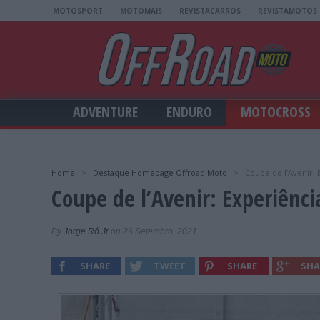
MOTOSPORT
MOTOMAIS
REVISTACARROS
REVISTAMOTOS
ADVENTURE
ENDURO
MOTOCROSS
Home
>
Destaque Homepage Offroad Moto
>
Coupe de l’Avenir: 
Coupe de l’Avenir: Experiênci
By
Jorge Ró Jr
on 26 Setembro, 2021
SHARE
TWEET
SHARE
SHA