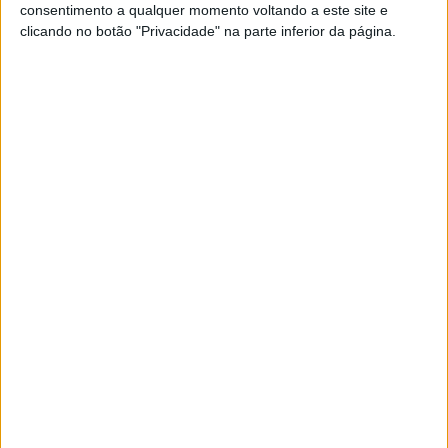
Posted Fevereiro 9, 2023
consentimento a qualquer momento voltando a este site e
clicando no botão "Privacidade" na parte inferior da página.
REV’IT! SEEKER: PARA PRATICAR O TT E
MX EM GRANDE ESTILO
A prática do todo-o-terreno ou do motocross
exige uma considerável capacidade física dos
pilotos e quando a mesma é realizada com
temperaturas moderadas ou elevadas, é
importante poder contar com vestuário de
qualidade que permita alguma ventilação....
Posted Setembro 30, 2022
YAMAHA: INSCRIÇÕES ABERTAS PARA A
YZ BLU CRU FIM EUROPE CUP
As inscrições para a edição de 2022 da YZ bLU
cRU FIM Europe Cup já se encontram abertas
para os jovens pilotos que vão participar na
temporada do Campeonato Nacional de
Motocross (CNMX) com uma Yamaha YZ....
Posted Janeiro 5, 2022
VÍDEO: AFONSO CERQUEIRA DEIXOU-
NOS HÁ 15 ANOS
No dia 1 de Janeiro de 2007, faleceu um