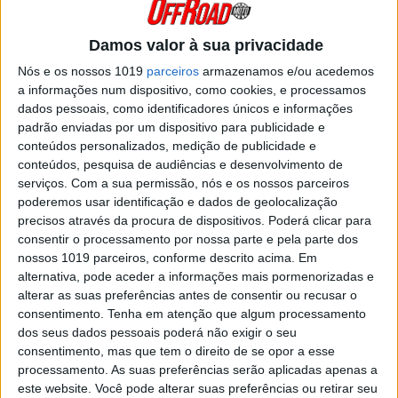
com a apresentação do novo Geomax MX34, um
pneu MX convencional intermédio com uma série
de melhorias introduzidas. Com o objetivo de
fornecer...
Damos valor à sua privacidade
Posted Julho 22, 2023
Nós e os nossos 1019
parceiros
armazenamos e/ou acedemos
a informações num dispositivo, como cookies, e processamos
UFO PLAST: EQUIPAMENTO HORIZON
dados pessoais, como identificadores únicos e informações
PARA DESFRUTAR DO OFFROAD A 101%
padrão enviadas por um dispositivo para publicidade e
Equipamento leve, confortável e resistente é o
conteúdos personalizados, medição de publicidade e
que oferece a UFO Plast, especialmente
conteúdos, pesquisa de audiências e desenvolvimento de
concebido para a prática desportiva. Camisola
HORIZON leve e confortável A camisola off-road
serviços.
Com a sua permissão, nós e os nossos parceiros
com mangas raglan, proporciona-lhe o máximo
poderemos usar identificação e dados de geolocalização
em conforto e fluidez de...
precisos através da procura de dispositivos. Poderá clicar para
Posted Maio 30, 2023
consentir o processamento por nossa parte e pela parte dos
nossos 1019 parceiros, conforme descrito acima. Em
PURETECH DISTRIBUI SQUADRA EM
alternativa, pode aceder a informações mais pormenorizadas e
PORTUGAL
alterar as suas preferências antes de consentir ou recusar o
Marca criada a pensar nas maiores exigências da
consentimento.
Tenha em atenção que algum processamento
prática do todo-o-terreno, a Squadra será
dos seus dados pessoais poderá não exigir o seu
distribuída no mercado nacional pela Puretech,
beneficiando da forte rede de concessionários
consentimento, mas que tem o direito de se opor a esse
da casa matosinhense. Trata-se de uma nova
processamento. As suas preferências serão aplicadas apenas a
marca de equipamentos desenvolvida...
este website. Você pode alterar suas preferências ou retirar seu