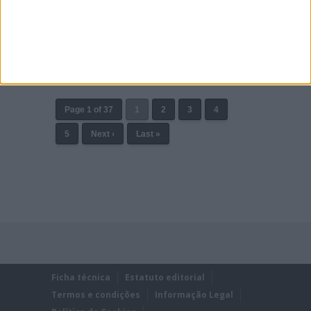
Ainda ontem foi revelado ao mundo o protótipo
da moto elétrica Stark Varg mas hoje já há
notícias de que esta marca veio pra “agitar as
águas”!
Posted Dezembro 15, 2021
Page 1 of 37
1
2
3
4
5
Next ›
Last »
Ficha técnica
Estatuto editorial
Termos e condições
Informação Legal