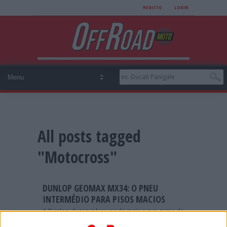
REGISTO
LOGIN
All posts tagged
"Motocross"
DUNLOP GEOMAX MX34: O PNEU
INTERMÉDIO PARA PISOS MACIOS
A Dunlop desenvolveu ainda mais a sua gama de
motocross Geomax vencedora de campeonatos