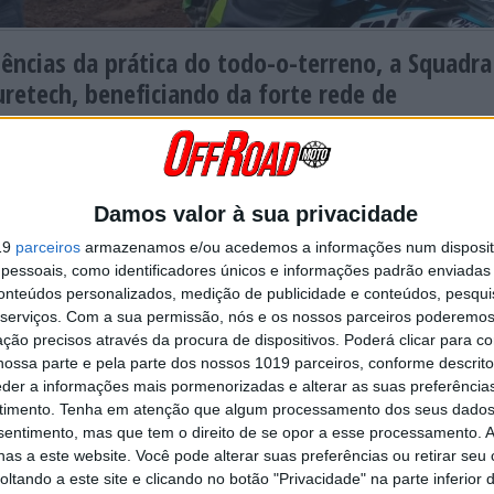
ências da prática do todo-o-terreno, a Squadra
uretech, beneficiando da forte rede de
a com o apoio de pilotos como
Tomás Dias, Gustavo Gaudêncio, H
às maiores exigências na prática de ‘off-road’. Uma gama completa, c
, das crianças mais pequenas aos enduristas de maior compleição físi
Damos valor à sua privacidade
s marcas e estilos.
19
parceiros
armazenamos e/ou acedemos a informações num dispositi
g Design Attack para maior conforto e ergonomia, com o ajuste articulad
essoais, como identificadores únicos e informações padrão enviadas 
ara maior flexibilidade e total liberdade de movimentos em cima da mo
conteúdos personalizados, medição de publicidade e conteúdos, pesqui
lças Dirtride Evo são perfuradas na parte frontal e na zona dos joelho
serviços.
Com a sua permissão, nós e os nossos parceiros poderemos 
 joelhos, resistentes ao calor e abrasão.
ção precisos através da procura de dispositivos. Poderá clicar para co
ossa parte e pela parte dos nossos 1019 parceiros, conforme descrit
eder a informações mais pormenorizadas e alterar as suas preferência
Continuar a ler
timento.
Tenha em atenção que algum processamento dos seus dados
nsentimento, mas que tem o direito de se opor a esse processamento. A
as a este website. Você pode alterar suas preferências ou retirar seu
tando a este site e clicando no botão "Privacidade" na parte inferior 
etech
rally-raids