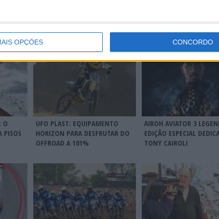
AIS OPÇÕES
CONCORDO
: O
UFO PLAST: EQUIPAMENTO
AIROH AVIATOR 3 LEGE
 PISOS
HORIZON PARA DESFRUTAR DO
EDIÇÃO ESPECIAL DEDIC
OFFROAD A 101%
TONY CAIROLI