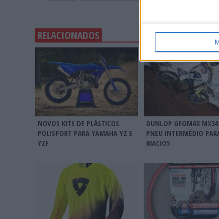
RELACIONADOS
M
NOVOS KITS DE PLÁSTICOS
DUNLOP GEOMAX MX34
POLISPORT PARA YAMAHA YZ E
PNEU INTERMÉDIO PARA
YZF
MACIOS