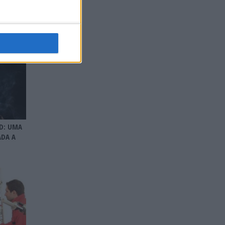
ND: UMA
ADA A