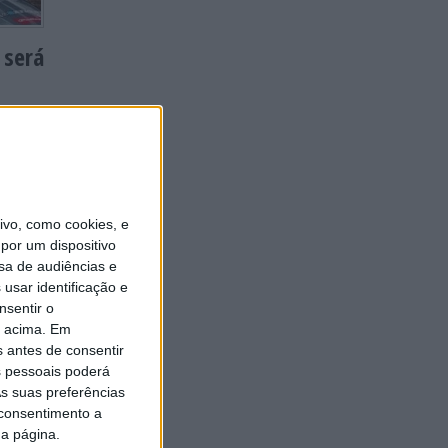
 será
ugo
om
ca, e uma
vo, como cookies, e
o
por um dispositivo
to.
sa de audiências e
s para
usar identificação e
nsentir o
o acima. Em
s antes de consentir
 pessoais poderá
s suas preferências
 consentimento a
da página.