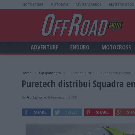
MOTOSPORT
MOTOMAIS
REVISTACARROS
REVISTAMOTOS
ADVENTURE
ENDURO
MOTOCROSS
Home
>
Equipamento
>
Puretech distribui Squadra em Portugal
Puretech distribui Squadra e
By
Redação
on 9 Fevereiro, 2023
SHARE
TWEET
SHARE
SHA