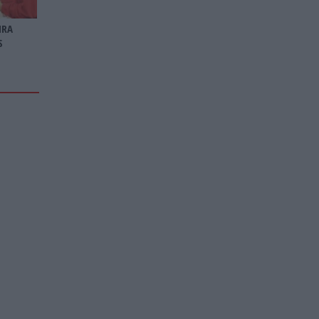
IRA
S