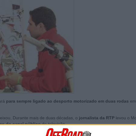
cará
para sempre ligado
ao desporto motorizado em duas rodas
em
eixou. Durante mais de duas décadas, o
jornalista da RTP
levou o Mo
es do canal público
de televisão.
rograma Rotações
transmitido pela
RTP2
durante o final dos
anos 80