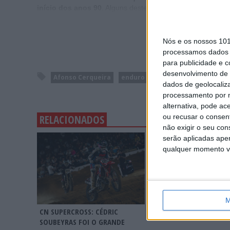
início dos anos 90
. Alguns destes trabalhos podem ainda
Nós e os nossos 10
processamos dados p
para publicidade e 
desenvolvimento de 
Afonso Cerqueira
enduro
Jornalista
Motocros
dados de geolocaliza
processamento por n
alternativa, pode ac
ou recusar o consen
RELACIONADOS
não exigir o seu co
MXGP: HERLINGS IMPA
serão aplicadas apen
NA AREIA DE LOMMEL; 
qualquer momento vol
RECORDE E LIDERANÇA
REFORÇADA
M
CN SUPERCROSS: CÉDRIC
SOUBEYRAS FOI O GRANDE