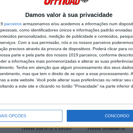
 ser vistos pontualmente no canal RTP Memória.
Damos valor à sua privacidade
Continuar a ler
19
parceiros
armazenamos e/ou acedemos a informações num dispositi
essoais, como identificadores únicos e informações padrão enviadas 
conteúdos personalizados, medição de publicidade e conteúdos, pesqui
serviços.
Com a sua permissão, nós e os nossos parceiros poderemos 
s
Rádio Televisão Portuguesa
RTP
Supercross
ção precisos através da procura de dispositivos. Poderá clicar para co
ossa parte e pela parte dos nossos 1019 parceiros, conforme descrit
eder a informações mais pormenorizadas e alterar as suas preferência
timento.
Tenha em atenção que algum processamento dos seus dados
nsentimento, mas que tem o direito de se opor a esse processamento. A
RÁVEL
as a este website. Você pode alterar suas preferências ou retirar seu
VITÓRIA
tando a este site e clicando no botão "Privacidade" na parte inferior 
AIS OPÇÕES
CONCORDO
MXGP: OFICIAL! ROMAIN
MXGP – KAWASAKI E RO
FEBVRE JUNTA-SE À DUCATI
FEBVRE SEPARAM-SE