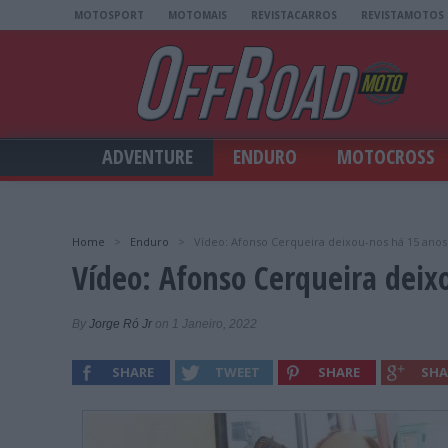
MOTOSPORT
MOTOMAIS
REVISTACARROS
REVISTAMOTOS
ADVENTURE
ENDURO
MOTOCROSS
Home
>
Enduro
>
Vídeo: Afonso Cerqueira deixou-nos há 15 anos
Vídeo: Afonso Cerqueira deix
By
Jorge Ró Jr
on 1 Janeiro, 2022
SHARE
TWEET
SHARE
SHA