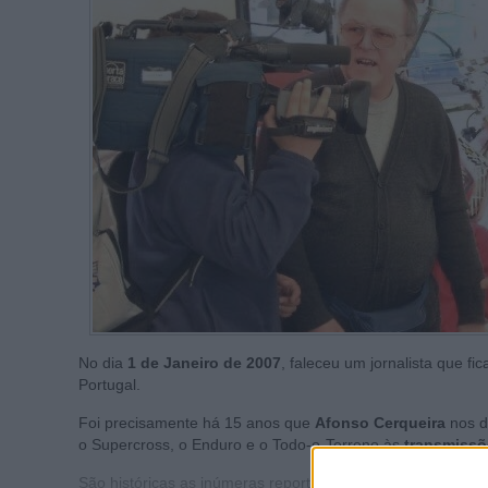
No dia
1 de Janeiro de 2007
, faleceu um jornalista que fi
Portugal.
Foi precisamente há 15 anos que
Afonso Cerqueira
nos d
o Supercross, o Enduro e o Todo-o-Terreno às
transmissõ
São históricas as inúmeras reportagens apresentadas no
p