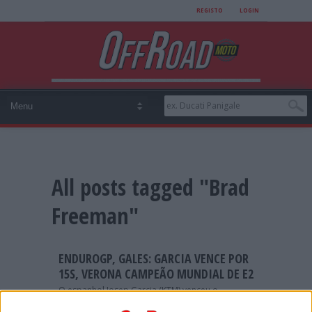
REGISTO
LOGIN
All posts tagged "Brad
Freeman"
ENDUROGP, GALES: GARCIA VENCE POR
15S, VERONA CAMPEÃO MUNDIAL DE E2
O espanhol Josep Garcia (KTM) venceu o
segundo e último dia do EnduroGP de Gales,