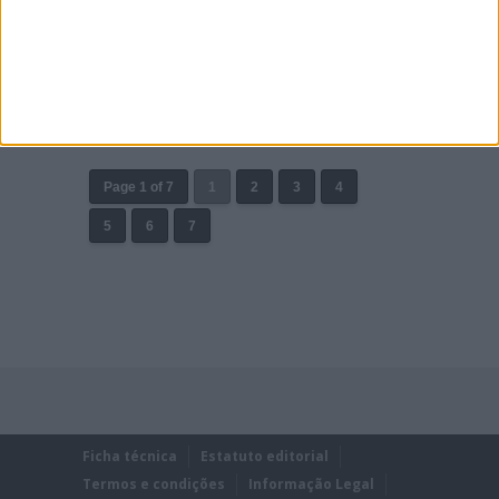
BATE VERONA POR 4 SEGUNDOS! REIS
2.º E GONÇALVES 6.ª
Brad Freeman impôs a sua lei no segundo dia do
Grande Prémio da Suécia de Enduro.
Posted Julho 24, 2021
Page 1 of 7
1
2
3
4
5
6
7
Ficha técnica
Estatuto editorial
Termos e condições
Informação Legal