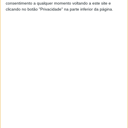
ENDUROGP, FRANÇA, SUPERTEST: RITA
consentimento a qualquer momento voltando a este site e
VIEIRA E JOANA GONÇALVES NO TOP 5!
clicando no botão "Privacidade" na parte inferior da página.
Duas portuguesas no Top 5 na SuperTest do
Grande Prémio de França de Enduro - última
etapa do campeonato do mundo de 2021!
Posted Outubro 15, 2021
ENDUROGP, PORTUGAL, 2.º DIA, FINAL:
GARCIA BATE FREEMAN POR 2,7
SEGUNDOS!
Josep Garcia fez a “dobradinha” no Grande
Prémio de Portugal de Enduro em Santiago do
Cacém mas não sem antes contar com q forte
oposição de Brad Freeman!
Posted Outubro 10, 2021
ENDUROGP, PORTUGAL, 2.º DIA, 1.ª
VOLTA: GARCIA PRESSIONADO POR
FREEMAN, OLIVEIRA 8.º
À semelhança do que fez no sábado, Josep
Garcia comanda a classificação geral do Grande
Prémio de Portugal de Enduro “Terra Única” em
Santiago do Cacém.