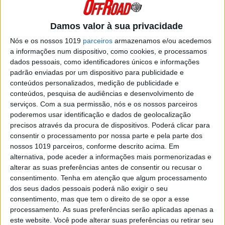
com escassos 0,15s sobre Brad Freeman (Beta),
na finalização mais renhida da história. Steve
Holcombe (Honda) foi terceiro e Andrea Verona
alcançou...
Damos valor à sua privacidade
Posted Agosto 7, 2024
Nós e os nossos 1019
parceiros
armazenamos e/ou acedemos
a informações num dispositivo, como cookies, e processamos
ENDUROGP, FRANÇA, 2.º DIA: BRAD
dados pessoais, como identificadores únicos e informações
FREEMAN CAMPEÃO! REIS 4.º E
padrão enviadas por um dispositivo para publicidade e
GONÇALVES 7.ª!
conteúdos personalizados, medição de publicidade e
Brad Freeman é o campeão do mundo de
conteúdos, pesquisa de audiências e desenvolvimento de
EnduroGP de 2021!
serviços.
Com a sua permissão, nós e os nossos parceiros
Posted Outubro 17, 2021
poderemos usar identificação e dados de geolocalização
precisos através da procura de dispositivos. Poderá clicar para
ENDUROGP, FRANÇA, 1.º DIA:
consentir o processamento por nossa parte e pela parte dos
CAMPEÕES DE E1, E2 E E3 COROADOS,
nossos 1019 parceiros, conforme descrito acima. Em
GONÇALVES 6.ª
alternativa, pode aceder a informações mais pormenorizadas e
O primeiro dia do Grande Prémio de França de
alterar as suas preferências antes de consentir ou recusar o
Enduro permitiu ficar já a conhecer praticamente
consentimento.
Tenha em atenção que algum processamento
todos os campeões da temporada de 2021.
Aliás, o único dos títulos que falta ainda entregar
dos seus dados pessoais poderá não exigir o seu
é exatamente o mais importante...
consentimento, mas que tem o direito de se opor a esse
Posted Outubro 16, 2021
processamento. As suas preferências serão aplicadas apenas a
este website. Você pode alterar suas preferências ou retirar seu