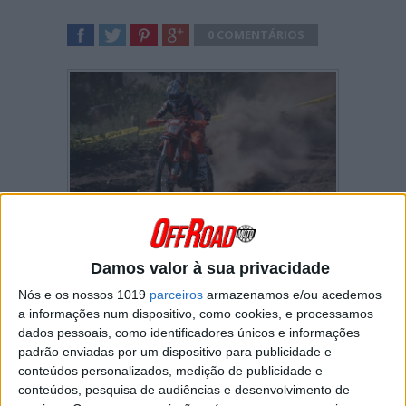
0 COMENTÁRIOS
SHARE
TWEET
SHARE
SHARE
Josep Garcia
dominou o primeiro dia do
Grande Prémio de Portugal “Terra Única” em
Damos valor à sua privacidade
Santiago do Cacém
.
Nós e os nossos 1019
parceiros
armazenamos e/ou acedemos
No final de mais de
7 horas de corrida
no
a informações num dispositivo, como cookies, e processamos
terreno arenoso do litoral alentejano, o piloto
dados pessoais, como identificadores únicos e informações
da KTM bateu
Brad Freeman
por uma
padrão enviadas por um dispositivo para publicidade e
margem de
54 segundos!
conteúdos personalizados, medição de publicidade e
conteúdos, pesquisa de audiências e desenvolvimento de
Com
22 pontos de avanço
no campeonato