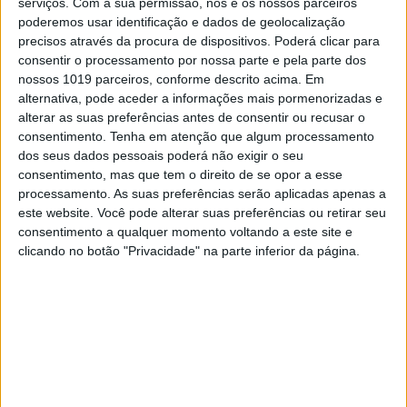
serviços.
Com a sua permissão, nós e os nossos parceiros
de EnduroGP, o britânico teve um dia tranquilo
mas por pouco não foi surpreendido por
poderemos usar identificação e dados de geolocalização
Andrea Verona
na reta final do dia: os dois
precisos através da procura de dispositivos. Poderá clicar para
terminaram separados somente por 4
consentir o processamento por nossa parte e pela parte dos
segundos!
nossos 1019 parceiros, conforme descrito acima. Em
alternativa, pode aceder a informações mais pormenorizadas e
alterar as suas preferências antes de consentir ou recusar o
Continuar a ler
consentimento.
Tenha em atenção que algum processamento
dos seus dados pessoais poderá não exigir o seu
consentimento, mas que tem o direito de se opor a esse
processamento. As suas preferências serão aplicadas apenas a
Abel Carreiro
Brad Freeman
este website. Você pode alterar suas preferências ou retirar seu
EnduroGP
Frederico Rocha
consentimento a qualquer momento voltando a este site e
clicando no botão "Privacidade" na parte inferior da página.
Gonçalo Sobrosa
Josep Garcia
Luis Oliveira
Renato Silva
Rodrigo Luz
Santiago do Cacém
Steve Holcombe
Terra Única