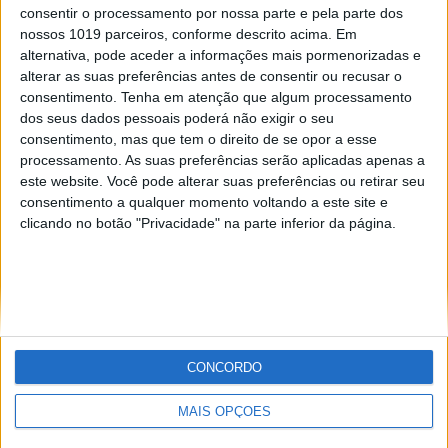
ativo” encontraram-se no passado domingo
consentir o processamento por nossa parte e pela parte dos
numa prova de ciclismo.
nossos 1019 parceiros, conforme descrito acima. Em
Posted Junho 9, 2021
alternativa, pode aceder a informações mais pormenorizadas e
alterar as suas preferências antes de consentir ou recusar o
“TOUR DA LOUSÃ”: O TREINO DE
consentimento.
Tenha em atenção que algum processamento
CICLISMO COM 8 CAMPEÕES DAS
dos seus dados pessoais poderá não exigir o seu
MOTOS!
consentimento, mas que tem o direito de se opor a esse
Os posts feitos nas redes sociais não passaram
processamento. As suas preferências serão aplicadas apenas a
despercebidos... vários campeões de
este website. Você pode alterar suas preferências ou retirar seu
Motocross, Supercross, Enduro e Todo-o-
Terreno juntaram-se para um treino de ciclismo
consentimento a qualquer momento voltando a este site e
que apelidaram de “Tour da Lousã”!
clicando no botão "Privacidade" na parte inferior da página.
Posted Junho 20, 2020
CONCORDO
MAIS OPÇÕES