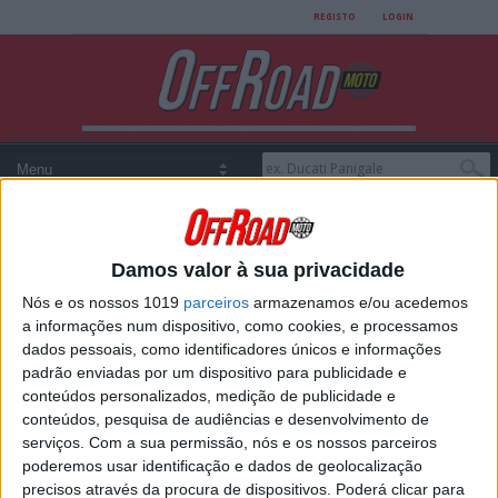
REGISTO
LOGIN
Damos valor à sua privacidade
All posts tagged
Nós e os nossos 1019
parceiros
armazenamos e/ou acedemos
a informações num dispositivo, como cookies, e processamos
"Ciclismo"
dados pessoais, como identificadores únicos e informações
padrão enviadas por um dispositivo para publicidade e
conteúdos personalizados, medição de publicidade e
MOTOCROSS: PEIXE, CARVALHO E
conteúdos, pesquisa de audiências e desenvolvimento de
GRAÇA ENCONTRAM-SE NO GERÊS
serviços.
Com a sua permissão, nós e os nossos parceiros
GRANFONDO
poderemos usar identificação e dados de geolocalização
Três pilotos de Motocross atualmente fora “do
precisos através da procura de dispositivos. Poderá clicar para