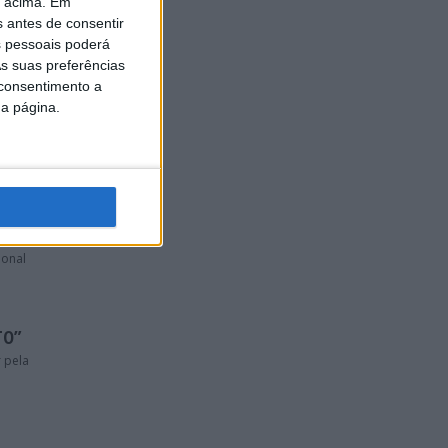
o acima. Em
s antes de consentir
 pessoais poderá
título
s suas preferências
 consentimento a
da página.
ional
TO”
 pela