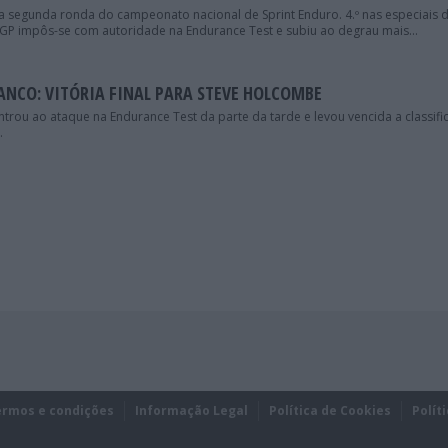
 segunda ronda do campeonato nacional de Sprint Enduro. 4.º nas especiais 
 impôs-se com autoridade na Endurance Test e subiu ao degrau mais...
ANCO: VITÓRIA FINAL PARA STEVE HOLCOMBE
trou ao ataque na Endurance Test da parte da tarde e levou vencida a classifi
.
ermos e condições
Informação Legal
Política de Cookies
Polít