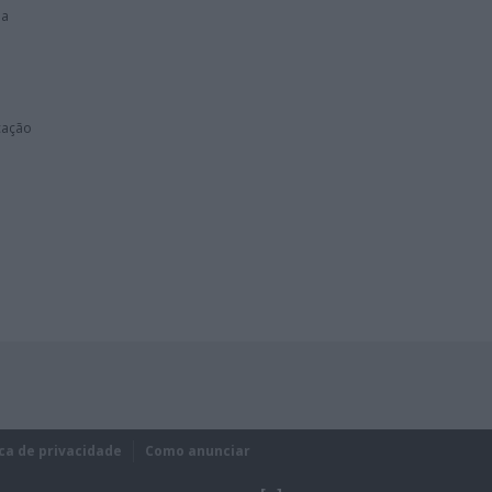
da
cação
ica de privacidade
Como anunciar