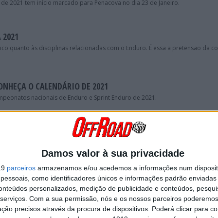
de 2021 tem início marcado para Penacova no dia 23 de Janeiro.
 2021
o quanto às disciplinas relacionadas com o Enduro. É essa a pretensão da c
ONHEÇA O CALENDÁRIO DE 2021
mpeonatos nacionais de Enduro e Sprint Enduro de 2021.
 COMPETIU COM UMA CR 500 2T EM TÁBUA!
125cc, Frederico Rocha surgiu no Sprint Enduro de Tábua com uma Honda CR5
Damos valor à sua privacidade
19
parceiros
armazenamos e/ou acedemos a informações num dispositi
OR TER GANHO O PRIMEIRO CN SPRINT ENDURO REALIZADO EM
essoais, como identificadores únicos e informações padrão enviadas 
conteúdos personalizados, medição de publicidade e conteúdos, pesqui
serviços.
Com a sua permissão, nós e os nossos parceiros poderemos 
e venceu o primeiro campeonato nacional de Sprint Enduro alguma vez realiz
ção precisos através da procura de dispositivos. Poderá clicar para co