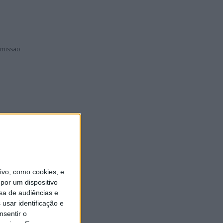
omissão
00!
vo, como cookies, e
por um dispositivo
sa de audiências e
usar identificação e
ado em
nsentir o