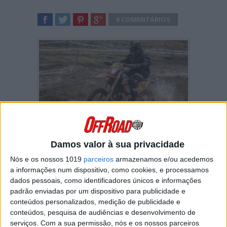
0 COMENTÁRIOS
SHARE
TWEET
SHARE
SHARE
Gonçalo Reis esteve muito perto de vencer o
Damos valor à sua privacidade
Sprint Enduro de Castelo Branco mas várias
quedas impediram-no de lutar pela vitória na
Nós e os nossos 1019
parceiros
armazenamos e/ou acedemos
prova de resistência disputada da parte da
a informações num dispositivo, como cookies, e processamos
tarde.
dados pessoais, como identificadores únicos e informações
padrão enviadas por um dispositivo para publicidade e
Composto por duas especiais realizadas na
conteúdos personalizados, medição de publicidade e
manhã de domingo, o Sprint Enduro foi ganho
conteúdos, pesquisa de audiências e desenvolvimento de
por Rui Gonçalves por apenas 1,2 segundos
serviços.
Com a sua permissão, nós e os nossos parceiros
de vantagem sobre Gonçalo Reis.