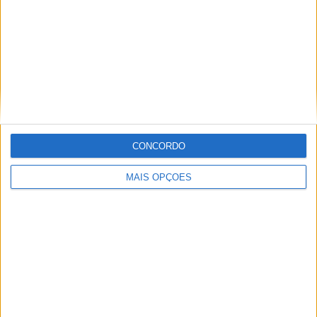
MUNDIAL ENDURO, FAFE – DESAFIO EM
CONDIÇÕES SECAS E POEIRENTAS
CONCORDO
MAIS OPÇÕES
STARK COM VITÓRIA HISTÓRICA NO RED