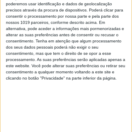
poderemos usar identificação e dados de geolocalização
“
Na parte da manhã foi o Sprint Enduro e fiz
precisos através da procura de dispositivos. Poderá clicar para
2.º, muito perto do 1.º. Senti-me muito bem
consentir o processamento por nossa parte e pela parte dos
durante a manhã. Nas 2 primeiras voltas
nossos 1019 parceiros, conforme descrito acima. Em
choveu imenso e o terreno ficou muito
alternativa, pode aceder a informações mais pormenorizadas e
degradado tal como eu gosto, cheio de
alterar as suas preferências antes de consentir ou recusar o
regos e buracos
” disse o piloto da KTM.
consentimento.
Tenha em atenção que algum processamento
dos seus dados pessoais poderá não exigir o seu
consentimento, mas que tem o direito de se opor a esse
Continuar a ler
processamento. As suas preferências serão aplicadas apenas a
este website. Você pode alterar suas preferências ou retirar seu
consentimento a qualquer momento voltando a este site e
clicando no botão "Privacidade" na parte inferior da página.
Castelo Branco
CN Sprint Enduro
Gonçalo Reis
RELACIONADOS