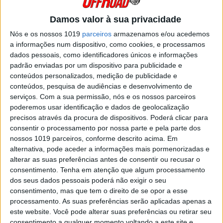
participar no Dakar 2022.
Posted Dezembro 31, 2021
Damos valor à sua privacidade
DAKAR: PETRUCCI TESTA POSITIVO AO
Nós e os nossos 1019
parceiros
armazenamos e/ou acedemos
COVID-19. ESTREIA EM RISCO
a informações num dispositivo, como cookies, e processamos
Parece estar em risco a estreia de Danilo
dados pessoais, como identificadores únicos e informações
Petrucci no Dakar.
padrão enviadas por um dispositivo para publicidade e
conteúdos personalizados, medição de publicidade e
Posted Dezembro 29, 2021
conteúdos, pesquisa de audiências e desenvolvimento de
FMP ALERTA PARA CUMPRIMENTO DAS
serviços.
Com a sua permissão, nós e os nossos parceiros
NORMAS DE CONTENÇÃO DA
poderemos usar identificação e dados de geolocalização
PANDEMIA
precisos através da procura de dispositivos. Poderá clicar para
Com o início das competições nacionais previsto
consentir o processamento por nossa parte e pela parte dos
para este fim-de-semana - Vila Nova de Santo
nossos 1019 parceiros, conforme descrito acima. Em
André recebe a primeira ronda do campeonato
alternativa, pode aceder a informações mais pormenorizadas e
de Enduro - a Federação de Motociclismo de
Portugal emitiu um comunicado a reforçar a...
alterar as suas preferências antes de consentir ou recusar o
consentimento.
Tenha em atenção que algum processamento
Posted Abril 9, 2021
dos seus dados pessoais poderá não exigir o seu
CN ENDURO: SERÁ OBRIGATÓRIO TESTE
consentimento, mas que tem o direito de se opor a esse
NEGATIVO EM STO. ANDRÉ
processamento. As suas preferências serão aplicadas apenas a
este website. Você pode alterar suas preferências ou retirar seu
Está prestes a começar o campeonato nacional
de Enduro e, desta vez, com regras específicas
consentimento a qualquer momento voltando a este site e