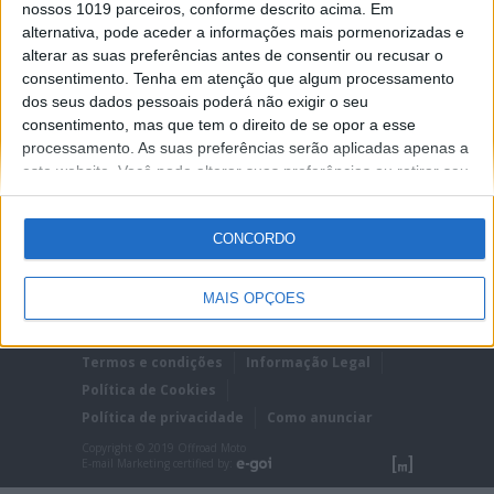
sucessores da X-3 e X-3 Lei, não comprometem
nossos 1019 parceiros, conforme descrito acima. Em
o conforto e a segurança e, prestando especial
alternativa, pode aceder a informações mais pormenorizadas e
atenção ao pé e tornozelo,...
alterar as suas preferências antes de consentir ou recusar o
Posted Outubro 7, 2021
consentimento.
Tenha em atenção que algum processamento
dos seus dados pessoais poderá não exigir o seu
consentimento, mas que tem o direito de se opor a esse
processamento. As suas preferências serão aplicadas apenas a
este website. Você pode alterar suas preferências ou retirar seu
consentimento a qualquer momento voltando a este site e
clicando no botão "Privacidade" na parte inferior da página.
CONCORDO
MAIS OPÇÕES
Ficha técnica
Estatuto editorial
Termos e condições
Informação Legal
Política de Cookies
Política de privacidade
Como anunciar
Copyright © 2019 Offroad Moto
E-mail Marketing certified by: