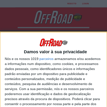
REGISTO
LOGIN
Damos valor à sua privacidade
Nós e os nossos 1019
parceiros
armazenamos e/ou acedemos
All posts tagged "Flex
a informações num dispositivo, como cookies, e processamos
dados pessoais, como identificadores únicos e informações
System"
padrão enviadas por um dispositivo para publicidade e
conteúdos personalizados, medição de publicidade e
conteúdos, pesquisa de audiências e desenvolvimento de
SIDI APRESENTA AS NOVAS BOTAS
serviços.
Com a sua permissão, nós e os nossos parceiros
XPOWER
poderemos usar identificação e dados de geolocalização
precisos através da procura de dispositivos. Poderá clicar para
A XPower e a XPower Lei juntam-se à família Sidi
de botas para motos Off-road. Dignas
consentir o processamento por nossa parte e pela parte dos