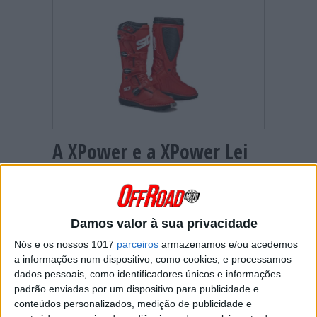
A XPower e a XPower Lei
juntam-se à família Sidi de
botas para motos Off-
road. Dignas sucessores
Damos valor à sua privacidade
da X-3 e X-3 Lei, não
Nós e os nossos 1017
parceiros
armazenamos e/ou acedemos
comprometem o conforto
a informações num dispositivo, como cookies, e processamos
dados pessoais, como identificadores únicos e informações
e a segurança e, prestando
padrão enviadas por um dispositivo para publicidade e
especial atenção ao pé e
conteúdos personalizados, medição de publicidade e