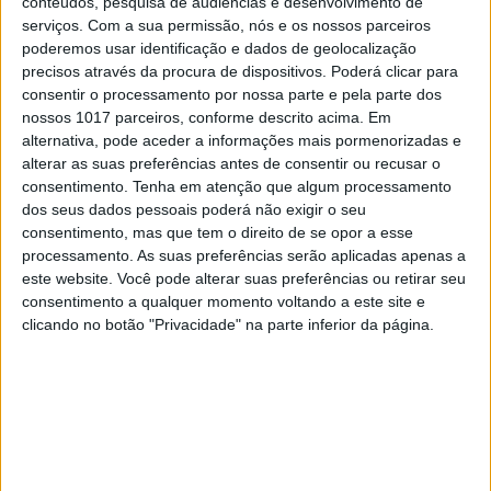
conteúdos, pesquisa de audiências e desenvolvimento de
tornozelo, protegem a
serviços.
Com a sua permissão, nós e os nossos parceiros
canela de possíveis
poderemos usar identificação e dados de geolocalização
precisos através da procura de dispositivos. Poderá clicar para
choques por meio da
consentir o processamento por nossa parte e pela parte dos
nossos 1017 parceiros, conforme descrito acima. Em
proteção da bota com
alternativa, pode aceder a informações mais pormenorizadas e
antiderrapante e inserção
alterar as suas preferências antes de consentir ou recusar o
consentimento.
Tenha em atenção que algum processamento
de borracha anti-calor.
dos seus dados pessoais poderá não exigir o seu
consentimento, mas que tem o direito de se opor a esse
Estas novas botas são confeccionadas em
processamento. As suas preferências serão aplicadas apenas a
tecido Techno Micro à prova de água e têm um
este website. Você pode alterar suas preferências ou retirar seu
forro macio para garantir a máxima
consentimento a qualquer momento voltando a este site e
usabilidade, enquanto a lingueta e a junta
clicando no botão "Privacidade" na parte inferior da página.
posterior são em microfibra termoformada, um
material fiável que confere ao calçado
durabilidade e elevado conforto.