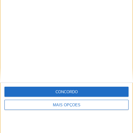
MXGP – KAWASAKI E ROMAIN FEBVRE
SEPARAM-SE
CONCORDO
MAIS OPÇÕES
AMA PRO MOTOCROSS: HUNTER
LAWRENCE DOMINA E RECUPERA A
LIDERANÇA DO CAMPEONATO