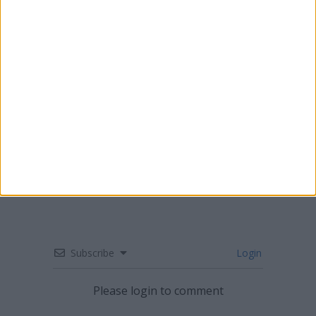
AMA PRO MOTOCROSS: QUEDA CRUEL DE
HUNTER ENTREGA VITÓRIA E LIDERANÇA
DO CAMPEONATO A JETT LAWRENCE
Subscribe
Login
Please login to comment