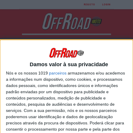
REGISTO
LOGIN
Damos valor à sua privacidade
Nós e os nossos 1019
parceiros
armazenamos e/ou acedemos
All posts tagged "SIDI
a informações num dispositivo, como cookies, e processamos
dados pessoais, como identificadores únicos e informações
XPower Lei"
padrão enviadas por um dispositivo para publicidade e
conteúdos personalizados, medição de publicidade e
conteúdos, pesquisa de audiências e desenvolvimento de
SIDI APRESENTA AS NOVAS BOTAS
serviços.
Com a sua permissão, nós e os nossos parceiros
XPOWER
poderemos usar identificação e dados de geolocalização
precisos através da procura de dispositivos. Poderá clicar para
A XPower e a XPower Lei juntam-se à família Sidi
de botas para motos Off-road. Dignas
consentir o processamento por nossa parte e pela parte dos