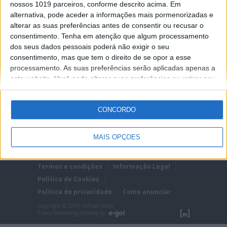
sucessores da X-3 e X-3 Lei, não comprometem
nossos 1019 parceiros, conforme descrito acima. Em
o conforto e a segurança e, prestando especial
alternativa, pode aceder a informações mais pormenorizadas e
atenção ao pé e tornozelo,...
alterar as suas preferências antes de consentir ou recusar o
Posted Outubro 7, 2021
consentimento.
Tenha em atenção que algum processamento
dos seus dados pessoais poderá não exigir o seu
consentimento, mas que tem o direito de se opor a esse
processamento. As suas preferências serão aplicadas apenas a
este website. Você pode alterar suas preferências ou retirar seu
consentimento a qualquer momento voltando a este site e
clicando no botão "Privacidade" na parte inferior da página.
CONCORDO
MAIS OPÇÕES
Ficha técnica
Estatuto editorial
Termos e condições
Informação Legal
Política de Cookies
Política de privacidade
Como anunciar
Copyright © 2019 Offroad Moto
E-mail Marketing certified by: