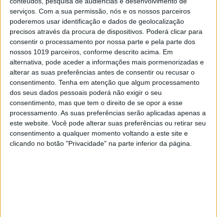
conteúdos, pesquisa de audiências e desenvolvimento de
SuperEnduro depois de quase dois anos, Diogo
Vieira foi 7.º no Grande Prémio da Polónia.
serviços.
Com a sua permissão, nós e os nossos parceiros
poderemos usar identificação e dados de geolocalização
Posted Dezembro 11, 2021
precisos através da procura de dispositivos. Poderá clicar para
VÍDEO SUPERENDURO: O RESUMO DO
consentir o processamento por nossa parte e pela parte dos
GRANDE PRÉMIO DA POLÓNIA
nossos 1019 parceiros, conforme descrito acima. Em
alternativa, pode aceder a informações mais pormenorizadas e
Quase dois anos depois da última edição, o
campeonato do mundo de SuperEnduro teve o
alterar as suas preferências antes de consentir ou recusar o
seu início este sábado em Lodz. Fique com o
consentimento.
Tenha em atenção que algum processamento
vídeo resumo do Grande Prémio da Polónia!
dos seus dados pessoais poderá não exigir o seu
Posted Dezembro 5, 2021
consentimento, mas que tem o direito de se opor a esse
processamento. As suas preferências serão aplicadas apenas a
CM SUPERENDURO, POLÓNIA: DIOGO
este website. Você pode alterar suas preferências ou retirar seu
VIEIRA 7.º NO DOMÍNIO DE BILLY BOLT
consentimento a qualquer momento voltando a este site e
Billy Bolt dominou por completo os
clicando no botão "Privacidade" na parte inferior da página.
acontecimentos no Grande Prémio da Polónia
de SuperEnduro, ronda de abertura do
campeonato do mundo da especialidade. Diogo
Vieira (8.º/9.º/6.º) foi extremamente consistente e
conseguiu terminar a prova num ótimo 7.º...
Posted Dezembro 4, 2021
VÍDEO SUPER ENDURO: O RESUMO DO