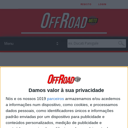
REGISTO
LOGIN
All posts tagged "GP
Polónia"
Damos valor à sua privacidade
Nós e os nossos 1019
parceiros
armazenamos e/ou acedemos
a informações num dispositivo, como cookies, e processamos
DIOGO VIEIRA, CM SUPERENDURO:
dados pessoais, como identificadores únicos e informações
“QUERO RODAR O MAIS PERTO
padrão enviadas por um dispositivo para publicidade e
POSSÍVEL DOS PILOTOS DE FÁBRICA”
conteúdos personalizados, medição de publicidade e
No regresso do campeonato do mundo de