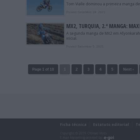
Tom Vialle dominou a primeira manga de
Posted Setembro 19, 2021
MX2, TURQUIA, 2.ª MANGA: MAX
A segunda manga de MX2 em Afyonkarahis
inicial.
Posted Setembro 5, 2021
Page 1 of 10
1
2
3
4
5
Next ›
Ficha técnica
Estatuto editorial
T
Copyright © 2019 Offroad Moto
E-mail Marketing certified by: