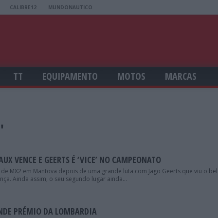
CALIBRE12
MUNDONAUTICO
TT
EQUIPAMENTO
MOTOS
MARCAS
"
UX VENCE E GEERTS É ‘VICE’ NO CAMPEONATO
e MX2 em Mantova depois de uma grande luta com Jago Geerts que viu o bel
nça. Ainda assim, o seu segundo lugar ainda...
NDE PRÉMIO DA LOMBARDIA