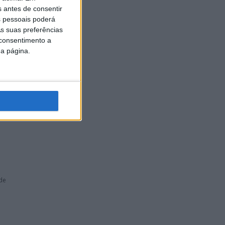
s antes de consentir
 pessoais poderá
s suas preferências
o veio
 consentimento a
da página.
de