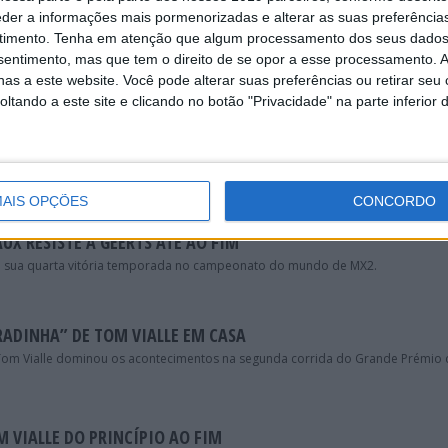
eder a informações mais pormenorizadas e alterar as suas preferência
timento.
Tenha em atenção que algum processamento dos seus dados
: NOVO TRIUNFO DE VIALLE
nsentimento, mas que tem o direito de se opor a esse processamento. A
 Tom Vialle venceu a primeira manga do GP de Pietramurata. A maior oposiçã
as a este website. Você pode alterar suas preferências ou retirar seu
luta deu ao piloto de fábrica da KTM; Ruben Fernandez...
tando a este site e clicando no botão "Privacidade" na parte inferior 
ADINHA” DE TOM VIALLE
murata voltar a somar 50 pontos no campeonato do mundo de MX2.
AIS OPÇÕES
CONCORDO
UX RESISTE A GEERTS ATÉ AO FIM
 sua quarta vitória temporada no campeonato do mundo de MX2.
RADINHA” DE TOM VIALLE EM CASA
, Tom Vialle dominou os acontecimentos na segunda corrida do Grande Prémio 
M VIALLE DO PRINCÍPIO AO FIM