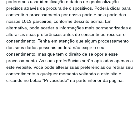
juntar-se a eles na luta pelo 2.º posto foi o líder
poderemos usar identificação e dados de geolocalização
do campeonato,
Maxime Renaux
.
precisos através da procura de dispositivos. Poderá clicar para
consentir o processamento por nossa parte e pela parte dos
nossos 1019 parceiros, conforme descrito acima. Em
Continuar a ler
alternativa, pode aceder a informações mais pormenorizadas e
alterar as suas preferências antes de consentir ou recusar o
consentimento.
Tenha em atenção que algum processamento
dos seus dados pessoais poderá não exigir o seu
Campeonato Mundial Motocross
consentimento, mas que tem o direito de se opor a esse
GP França
Jago Geerts
processamento. As suas preferências serão aplicadas apenas a
este website. Você pode alterar suas preferências ou retirar seu
Lacapelle Marival
Mattia Guadagnini
consentimento a qualquer momento voltando a este site e
Maxime Renaux
MX2
Rene Hofer
clicando no botão "Privacidade" na parte inferior da página.
Tom Vialle
RELACIONADOS