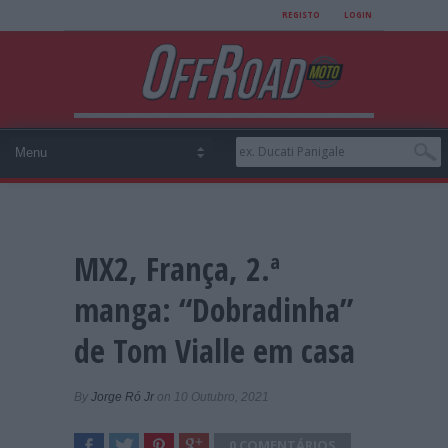
REGISTO
LOGIN
MX2, França, 2.ª
manga: “Dobradinha”
de Tom Vialle em casa
By
Jorge Ró Jr
on 10 Outubro, 2021
0 COMENTÁRIOS