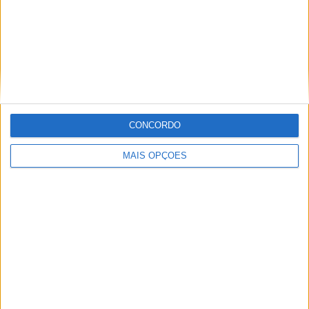
MXGP: PRADO, GUADAGNINI E
LANGENFELDER JUNTOS NA GASGAS
CONCORDO
MAIS OPÇÕES
MX2: NÚMERO 711 RETIRADO EM MEMÓRIA
A RENE HOFER