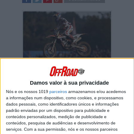
SHARE
TWEET
SHARE
SHARE
Tal como tinha feito na primeira manga,
Tom
Vialle
dominou os acontecimentos na segunda
corrida do Grande Prémio de França de
MX2
.
Damos valor à sua privacidade
No sinuoso circuito de
Lacapelle Marival
, o
Nós e os nossos 1019
parceiros
armazenamos e/ou acedemos
campeão do mundo em título arrancou na
a informações num dispositivo, como cookies, e processamos
frente do pelotão e rapidamente começou a
dados pessoais, como identificadores únicos e informações
construir uma vantagem sobre todos os outros.
padrão enviadas por um dispositivo para publicidade e
conteúdos personalizados, medição de publicidade e
Atrás do gaulês,
Mattia Guadagnini
teve de
se defender dos ataques de
Jago Geerts
na
conteúdos, pesquisa de audiências e desenvolvimento de
fase inicial da prova. Quem não demorou a
serviços.
Com a sua permissão, nós e os nossos parceiros