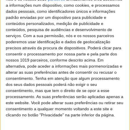
Prémio de Portugal de Enduro em Santiago do
a informações num dispositivo, como cookies, e processamos
Cacém mas não sem antes contar com q forte
oposição de Brad Freeman!
dados pessoais, como identificadores únicos e informações
padrão enviadas por um dispositivo para publicidade e
Posted Outubro 10, 2021
conteúdos personalizados, medição de publicidade e
ENDUROGP, PORTUGAL, 2.º DIA, 1.ª
conteúdos, pesquisa de audiências e desenvolvimento de
VOLTA: GARCIA PRESSIONADO POR
serviços.
Com a sua permissão, nós e os nossos parceiros
FREEMAN, OLIVEIRA 8.º
poderemos usar identificação e dados de geolocalização
precisos através da procura de dispositivos. Poderá clicar para
À semelhança do que fez no sábado, Josep
Garcia comanda a classificação geral do Grande
consentir o processamento por nossa parte e pela parte dos
Prémio de Portugal de Enduro “Terra Única” em
nossos 1019 parceiros, conforme descrito acima. Em
Santiago do Cacém.
alternativa, pode aceder a informações mais pormenorizadas e
Posted Outubro 10, 2021
alterar as suas preferências antes de consentir ou recusar o
consentimento.
Tenha em atenção que algum processamento
ENDUROGP, PORTUGAL, 1.º DIA, 1.ª
dos seus dados pessoais poderá não exigir o seu
VOLTA: GARCIA NA FRENTE, OLIVEIRA
consentimento, mas que tem o direito de se opor a esse
NO TOP 10
processamento. As suas preferências serão aplicadas apenas a
Josep Garcia comanda a classifica geral do
este website. Você pode alterar suas preferências ou retirar seu
Grande Prémio de Portugal “Terra Única” de
consentimento a qualquer momento voltando a este site e
Enduro no final da primeira volta.
clicando no botão "Privacidade" na parte inferior da página.
Posted Outubro 9, 2021
ENDUROGP, PORTUGAL, SUPERTEST: