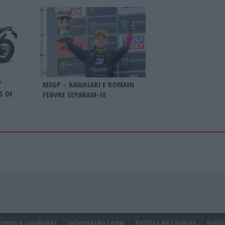
Y
MXGP – KAWASAKI E ROMAIN
S DE
FEBVRE SEPARAM-SE
ermos e condições
Informação Legal
Política de Cookies
Polít