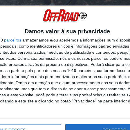
Damos valor à sua privacidade
 o Trial nacional
19
parceiros
armazenamos e/ou acedemos a informações num dispositi
 a receber o Campeonato Nacional de Trial. O feriado de 10 de junho 
essoais, como identificadores únicos e informações padrão enviadas 
a da temporada decorreu num ambiente animado e cheio de energia.
conteúdos personalizados, medição de publicidade e conteúdos, pesqui
serviços.
Com a sua permissão, nós e os nossos parceiros poderemos 
as para todos os níveis
ção precisos através da procura de dispositivos. Poderá clicar para co
ossa parte e pela parte dos nossos 1019 parceiros, conforme descrit
eder a informações mais pormenorizadas e alterar as suas preferência
Continuar a ler
timento.
Tenha em atenção que algum processamento dos seus dados
nsentimento, mas que tem o direito de se opor a esse processamento. A
as a este website. Você pode alterar suas preferências ou retirar seu
tando a este site e clicando no botão "Privacidade" na parte inferior 
AIS OPÇÕES
CONCORDO