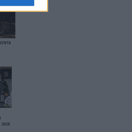
SENTA
I
 2028