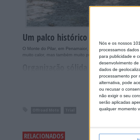
Um palco histórico volta a receber
Nós e os nossos 10
O Monte do Pilar, em Penamaior, Paços de Ferreira, voltou
processamos dados p
muito calor, mas também muito público. Assim, a 4.ª rond
para publicidade e 
desenvolvimento de 
Organização sólida e zonas pensad
dados de geolocaliza
processamento por n
alternativa, pode ac
ou recusar o consen
não exigir o seu co
serão aplicadas apen
qualquer momento vol
Offroad Moto
Trial
RELACIONADOS
M