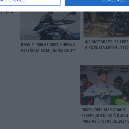
RÁVEL
VITÓRIA
AJS MOTORCYCLES APRE
BMW R 1300 GS 2027, CHEGA A
A ROBUSTA LETEN LT190
VERSÃO M COM JANTES DE 21″
MXGP: OFICIAL! ROMAIN
FEBVRE JUNTA-SE À DUCAT
PARA AS ÉPOCAS DE 2027 E