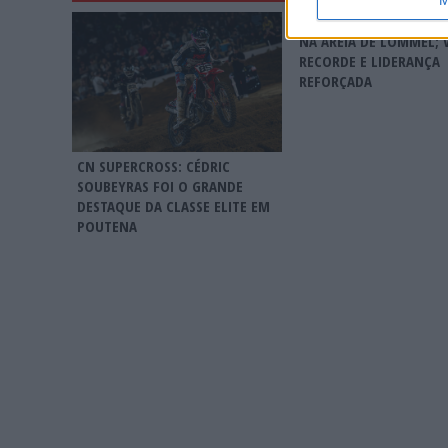
MXGP: HERLINGS IMPA
NA AREIA DE LOMMEL; 
RECORDE E LIDERANÇA
REFORÇADA
CN SUPERCROSS: CÉDRIC
SOUBEYRAS FOI O GRANDE
DESTAQUE DA CLASSE ELITE EM
POUTENA