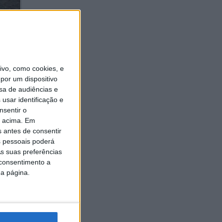
vo, como cookies, e
trouxe
por um dispositivo
sa de audiências e
usar identificação e
nsentir o
o acima. Em
s antes de consentir
 pessoais poderá
s suas preferências
 consentimento a
da página.