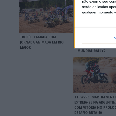
não exigir o seu co
serão aplicadas apen
qualquer momento vol
TT: MARTIM VENTURA
TROFÉU YAMAHA COM
M
CONQUISTA O DESAFIO 
JORNADA ANIMADA EM RIO
E ASSUME A LIDERANÇA
MAIOR
MUNDIAL RALLY2
TT: W2RC, MARTIM VENT
ESTREIA-SE NA ARGENTIN
COM VITÓRIA NO PRÓLO
DESAFIO RUTA 40