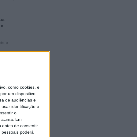
sua
 a
is a
vo, como cookies, e
êncio
por um dispositivo
sa de audiências e
usar identificação e
nsentir o
o acima. Em
s antes de consentir
 pessoais poderá