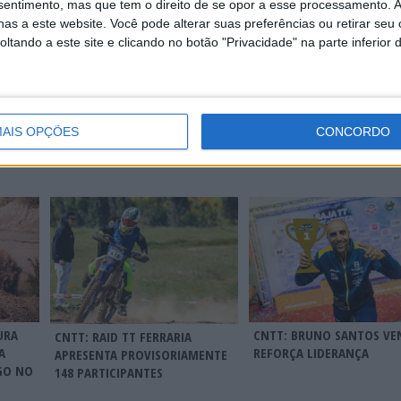
nsentimento, mas que tem o direito de se opor a esse processamento. A
as a este website. Você pode alterar suas preferências ou retirar seu
tando a este site e clicando no botão "Privacidade" na parte inferior 
TT: MARTIM VENTURA LIDERA
CNTT: BRUNO SANTOS V
AIS OPÇÕES
CONCORDO
RUTA 40
RALLY2 NO DESAFIO RUTA 40
REFORÇA LIDERANÇA DO
 DO
APÓS VITÓRIA NA 3.ª ETAPA
CAMPEONATO EM FERRA
URA
CNTT: BRUNO SANTOS VE
CNTT: RAID TT FERRARIA
A
REFORÇA LIDERANÇA
APRESENTA PROVISORIAMENTE
GO NO
148 PARTICIPANTES