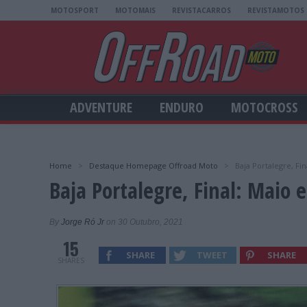
MOTOSPORT
MOTOMAIS
REVISTACARROS
REVISTAMOTOS
ADVENTURE
ENDURO
MOTOCROSS
Home
>
Destaque Homepage Offroad Moto
>
Baja Portalegre, Fi
Baja Portalegre, Final: Maio e
By
Jorge Ró Jr
on 30 Outubro, 2021
15
SHARE
TWEET
SHARE
SHARES