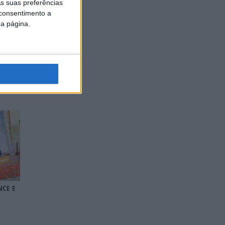
s suas preferências
 consentimento a
da página.
ENCE E
RIA
NCE E