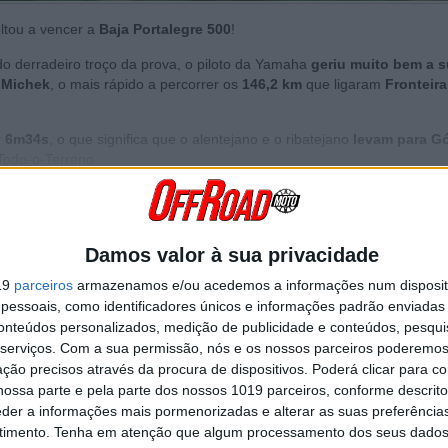
ltou a vencer a
Baja Portalegre 500
!
o derradeiro troço da prova, o piloto da Yamaha
geriu muito bem a 
 Michek
, o mais rápido a percorrer os
146,2 km
que ligaram
Fronteira
r
6m34s
, o que significa que o alentejano e o ribatejano
levam para Gó
Todo-o-Terreno.
Continuar a ler
Damos valor à sua privacidade
19
parceiros
armazenamos e/ou acedemos a informações num dispositi
Campeonato Nacional Todo o Terreno
CNTT 2021
Gustavo Gaud
essoais, como identificadores únicos e informações padrão enviadas 
conteúdos personalizados, medição de publicidade e conteúdos, pesqui
serviços.
Com a sua permissão, nós e os nossos parceiros poderemos 
ção precisos através da procura de dispositivos. Poderá clicar para co
ossa parte e pela parte dos nossos 1019 parceiros, conforme descrit
eder a informações mais pormenorizadas e alterar as suas preferência
timento.
Tenha em atenção que algum processamento dos seus dados