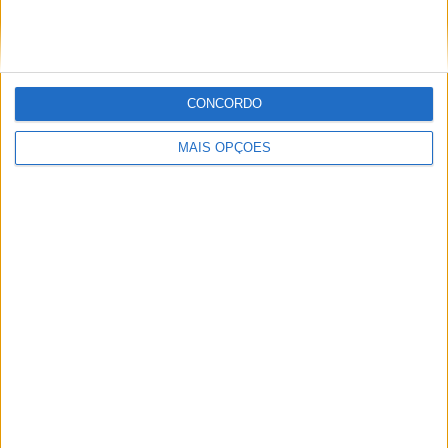
CONCORDO
MAIS OPÇÕES
TT: W2RC, MARTIM VENTURA ESTREIA-SE
NA ARGENTINA COM VITÓRIA NO
PRÓLOGO NO DESAFIO RUTA 40