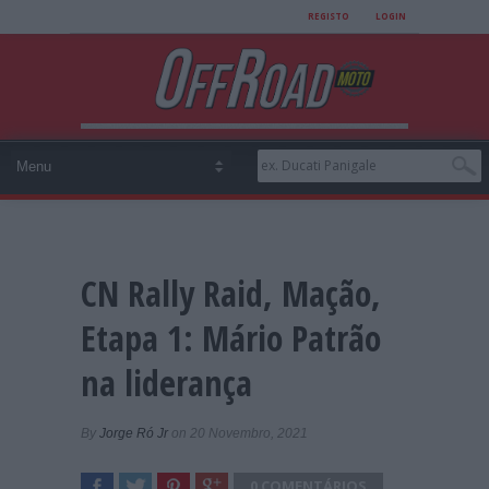
REGISTO
LOGIN
CN Rally Raid, Mação,
Etapa 1: Mário Patrão
na liderança
By
Jorge Ró Jr
on 20 Novembro, 2021
0 COMENTÁRIOS