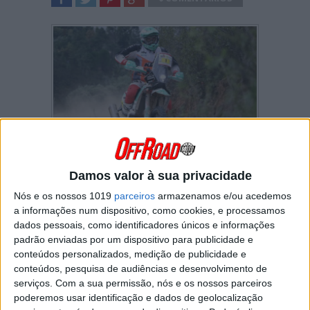
SHARE
TWEET
SHARE
SHARE
Arrancou este sábado o
campeonato
nacional de Rally Raid
em
Mação
.
Damos valor à sua privacidade
O campeão em título,
Mário Patrão
, começou
Nós e os nossos 1019
parceiros
armazenamos e/ou acedemos
da melhor forma ao ser o mais rápido nos
207
a informações num dispositivo, como cookies, e processamos
km
que compuseram a primeira etapa.
dados pessoais, como identificadores únicos e informações
padrão enviadas por um dispositivo para publicidade e
O segundo melhor tempo foi para
Sérgio
conteúdos personalizados, medição de publicidade e
Fiúza
, o piloto da Husqvarna que terminou a
conteúdos, pesquisa de audiências e desenvolvimento de
5m32s
de Patrão naquele que foi o seu melhor
serviços.
Com a sua permissão, nós e os nossos parceiros
resultado até agora no CNRR.
poderemos usar identificação e dados de geolocalização