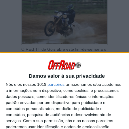
O Raid TT de Góis abre este fim-de-semana o
campeonato nacional de Todo-o-Terreno e não
faltam favoritos ao triunfo.
O CNTT vem de uma temporada de 2019 que
Damos valor à sua privacidade
foi histórica. Em 7 provas registaram-se 6
vencedores diferentes, em motos de 4 marcas
Nós e os nossos 1019
parceiros
armazenamos e/ou acedemos
diferentes (KTM, Yamaha, Beta e Husqvarna)
a informações num dispositivo, como cookies, e processamos
de 3 cilindradas diferentes (500cc, 450cc e
dados pessoais, como identificadores únicos e informações
300cc) e com 2 tipos de motorizações
padrão enviadas por um dispositivo para publicidade e
diferentes (2T e 4T)!
conteúdos personalizados, medição de publicidade e
conteúdos, pesquisa de audiências e desenvolvimento de
Daniel Jordão vai defender o título de
serviços.
Com a sua permissão, nós e os nossos parceiros
campeão nacional nas classes Absoluto e TT2.
poderemos usar identificação e dados de geolocalização
o piloto da Yamaha foi o mais consistente na