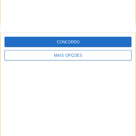
CNTT: BRUNO SANTOS VENCE E REFORÇA
LIDERANÇA DO CAMPEONATO EM FERRARIA
CONCORDO
MAIS OPÇÕES
TT: W2RC, MARTIM VENTURA ESTREIA-SE
NA ARGENTINA COM VITÓRIA NO
PRÓLOGO NO DESAFIO RUTA 40