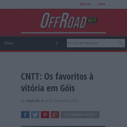
REGISTO
LOGIN
CNTT: Os favoritos à
vitória em Góis
By
Jorge Ró Jr
on 21 Fevereiro, 2020
0 COMENTÁRIOS
SHARE
TWEET
SHARE
SHARE