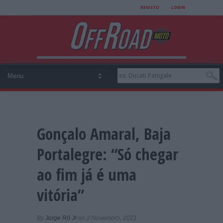
REGISTO
LOGIN
Gonçalo Amaral, Baja
Portalegre: “Só chegar
ao fim já é uma
vitória”
By
Jorge Ró Jr
on 2 Novembro, 2021