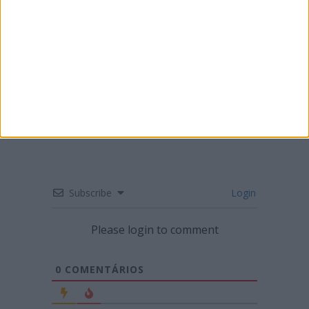
CNTT: BRUNO SANTOS VENCE E REFORÇA
LIDERANÇA
Subscribe
Login
Please login to comment
0
COMENTÁRIOS