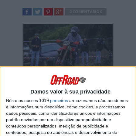
0 COMENTÁRIOS
SHARE
TWEET
SHARE
SHARE
A família Amaral marcou presença na Baja
Portalegre 500 com os
três irmãos
: Gonçalo,
Damos valor à sua privacidade
Salvador e Manuel.
Nós e os nossos 1019
parceiros
armazenamos e/ou acedemos
Gonçalo Amaral
, que regressou às
a informações num dispositivo, como cookies, e processamos
competições no início do mês de outubro,
dados pessoais, como identificadores únicos e informações
alcançou o
2.º lugar na classe TT1
e fechou o
padrão enviadas por um dispositivo para publicidade e
pódio entre os Juniores. O piloto da Honda não
conteúdos personalizados, medição de publicidade e
entrou na corrida da melhor forma, mas
conteúdos, pesquisa de audiências e desenvolvimento de
conseguiu concluir os 410km cronometrados a