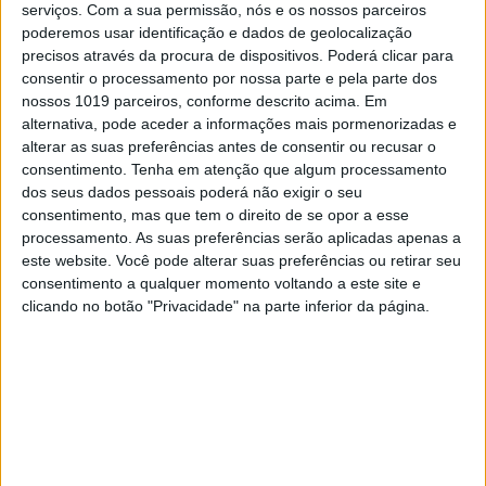
escassos
13 segundos do Top 10
absoluto.
serviços.
Com a sua permissão, nós e os nossos parceiros
poderemos usar identificação e dados de geolocalização
“
Sinto-me cada vez melhor. Mais um
precisos através da procura de dispositivos. Poderá clicar para
Portalegre feito. É sempre bom estar aqui.
consentir o processamento por nossa parte e pela parte dos
Só chegar ao fim da Baja Portalegre é já por
nossos 1019 parceiros, conforme descrito acima. Em
si uma vitória. Esta é uma prova cinco
alternativa, pode aceder a informações mais pormenorizadas e
estrelas. Por outro lado, saber que
alterar as suas preferências antes de consentir ou recusar o
consegui, uma vez mais, alcançar estes
consentimento.
Tenha em atenção que algum processamento
resultados é muito gratificante, muito
dos seus dados pessoais poderá não exigir o seu
compensador. A Baja de Reguengos já me
consentimento, mas que tem o direito de se opor a esse
tinha corrido muito bem, a de Oeste igual e
processamento. As suas preferências serão aplicadas apenas a
agora este resultado em Portalegre. Estou
este website. Você pode alterar suas preferências ou retirar seu
muito satisfeito, sem dúvida
”, revelou
consentimento a qualquer momento voltando a este site e
Gonçalo Amaral.
clicando no botão "Privacidade" na parte inferior da página.
Continuar a ler
Baja Portalegre 500
Campeonato Nacional Todo o Terreno