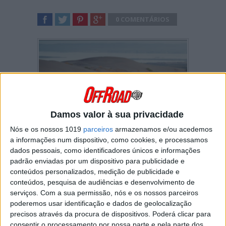
0 COMENTÁRIOS
SHARE
TWEET
SHARE
SHARE
Damos valor à sua privacidade
Nós e os nossos 1019
parceiros
armazenamos e/ou acedemos
a informações num dispositivo, como cookies, e processamos
Martim Ventura, piloto apoiado pela bp
dados pessoais, como identificadores únicos e informações
Ultimate, ascendeu à liderança entre os pilotos
padrão enviadas por um dispositivo para publicidade e
Rally2 no Desafio Ruta 40 após a vitória
conteúdos personalizados, medição de publicidade e
alcançada na 3ª etapa. O jovem piloto luso que
conteúdos, pesquisa de audiências e desenvolvimento de
participa, nesta que é a terceira ronda do
serviços.
Com a sua permissão, nós e os nossos parceiros
Campeonato do Mundo de Rally-Raid (W2RC),
poderemos usar identificação e dados de geolocalização
integrado na formação oficial da Honda HRC
precisos através da procura de dispositivos. Poderá clicar para
dispõe agora de 2m14s de vantagem para
consentir o processamento por nossa parte e pela parte dos
segundo classificado na prova que se está a