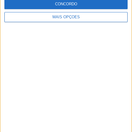
CONCORDO
MAIS OPÇÕES
NOVAS LEATT ADV HYDRADRI 8.5
NOVOS POLARIS APRESENTADOS