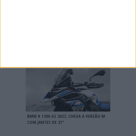
CN SUPERCROSS: CÉDRIC SOUBEYRAS FOI O
GRANDE DESTAQUE DA CLASSE ELITE EM
POUTENA
MXGP: HERLINGS IMPARÁVEL NA AREIA DE
LOMMEL; VITÓRIA RECORDE E LIDERANÇA
REFORÇADA
BMW R 1300 GS 2027, CHEGA A VERSÃO M
COM JANTES DE 21″