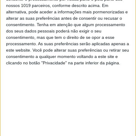
nossos 1019 parceiros, conforme descrito acima. Em
realizar na Argentina e que termina a 29 de
maio.
alternativa, pode aceder a informações mais pormenorizadas e
alterar as suas preferências antes de consentir ou recusar o
“Foi uma etapa longa disputada num
consentimento.
Tenha em atenção que algum processamento
terreno variado. As dunas da manhã
dos seus dados pessoais poderá não exigir o seu
foram super difíceis para mim, não
consentimento, mas que tem o direito de se opor a esse
me consegui adaptar muito bem. Em
processamento. As suas preferências serão aplicadas apenas a
terreno mais firme já consegui entrar
este website. Você pode alterar suas preferências ou retirar seu
no ritmo, no entanto cometi alguns
consentimento a qualquer momento voltando a este site e
erros e tentei recuperar tempo.
clicando no botão "Privacidade" na parte inferior da página.
Mantive a calma e recuperei, mas
demorei algum tempo. Tenho
naturalmente de estar feliz. Quero
mais, é nos dias técnicos que
precisamos de ser muito exigentes,
não é como Marrocos ou Arábia
Saudita, onde se rola mais”, refere o
piloto que tem por objetivo ascender
à liderança na Taça do Mundo do
W2RC para pilotos Rally 2.