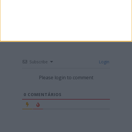
ENDURO – MÁRIO PATRÃO VENCE NA
FIGUEIRA DA FOZ
Subscribe
Login
Please login to comment
0
COMENTÁRIOS