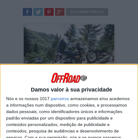
0 COMENTÁRIOS
SHARE
TWEET
SHARE
SHARE
Damos valor à sua privacidade
Billy Bolt
começou o
Abestone Hard Enduro
com uma vitória na
Extreme Test
.
Nós e os nossos 1017
parceiros
armazenamos e/ou acedemos
a informações num dispositivo, como cookies, e processamos
A prova italiana é a primeira ronda do
dados pessoais, como identificadores únicos e informações
campeonato do mundo de Hard Enduro
padrão enviadas por um dispositivo para publicidade e
depois da decisão de última hora de retirar a
conteúdos personalizados, medição de publicidade e
Extreme XL Lagares
do lote de corridas
conteúdos, pesquisa de audiências e desenvolvimento de
pontuáveis para este campeonato.
serviços.
Com a sua permissão, nós e os nossos parceiros