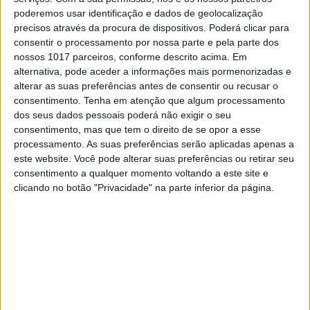
Billy Bolt estabeleceu o melhor tempo na
poderemos usar identificação e dados de geolocalização
“especial” Extreme de sexta-feira com uma
precisos através da procura de dispositivos. Poderá clicar para
vantagem de
6 segundos sobre Manuel
consentir o processamento por nossa parte e pela parte dos
Lettenbichler
e 13 segundos sobre
Graham
nossos 1017 parceiros, conforme descrito acima. Em
Jarvis
.
alternativa, pode aceder a informações mais pormenorizadas e
alterar as suas preferências antes de consentir ou recusar o
consentimento.
Tenha em atenção que algum processamento
Continuar a ler
dos seus dados pessoais poderá não exigir o seu
consentimento, mas que tem o direito de se opor a esse
processamento. As suas preferências serão aplicadas apenas a
este website. Você pode alterar suas preferências ou retirar seu
Abestone Hard Enduro
Billy Bolt
consentimento a qualquer momento voltando a este site e
Campeonato Mundial Hard Enduro
clicando no botão "Privacidade" na parte inferior da página.
Graham Jarvis
Manuel Lettenbichler
Mario Roman
Taddy Blazusiak
Wade Young
RELACIONADOS