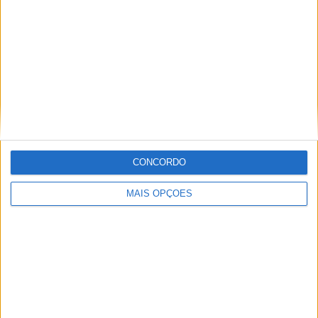
CONCORDO
MUNDIAL ENDURO, FAFE – DESAFIO EM
CONDIÇÕES SECAS E POEIRENTAS
MAIS OPÇÕES