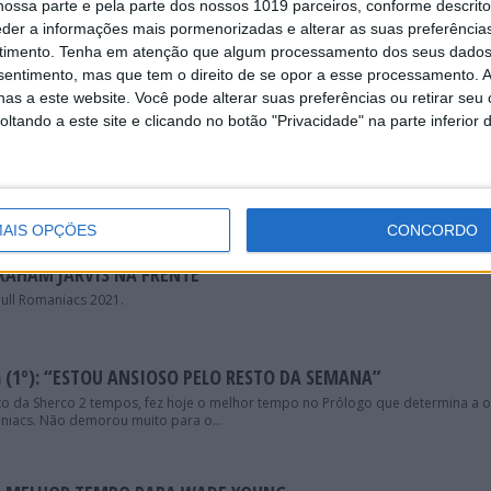
ossa parte e pela parte dos nossos 1019 parceiros, conforme descrit
eder a informações mais pormenorizadas e alterar as suas preferência
timento.
Tenha em atenção que algum processamento dos seus dados
 BILLY BOLT O MAIS RÁPIDO
nsentimento, mas que tem o direito de se opor a esse processamento. A
do de Hard Enduro começou este sábado com a realização do prólogo do Te
as a este website. Você pode alterar suas preferências ou retirar seu
tando a este site e clicando no botão "Privacidade" na parte inferior 
AT-TRICK” DE MANUEL LETTENBICHLER!
eira vitória consecutiva no Red Bull Romaniacs!
AIS OPÇÕES
CONCORDO
GRAHAM JARVIS NA FRENTE
Bull Romaniacs 2021.
 (1º): “ESTOU ANSIOSO PELO RESTO DA SEMANA”
o da Sherco 2 tempos, fez hoje o melhor tempo no Prólogo que determina a 
aniacs. Não demorou muito para o...