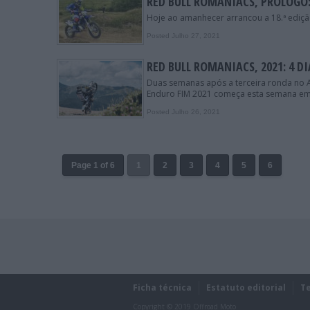
RED BULL ROMANIACS, PRÓLOGO
Hoje ao amanhecer arrancou a 18.ª ediçã
Posted Julho 27, 2021
RED BULL ROMANIACS, 2021: 4 D
Duas semanas após a terceira ronda no 
Enduro FIM 2021 começa esta semana em S
Posted Julho 26, 2021
Page 1 of 6
1
2
3
4
5
6
Ficha técnica
Estatuto editorial
T
Copyright © 2019 Offroad Moto