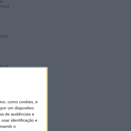
do
 prova
cuito
ar as
eira
vo, como cookies, e
por um dispositivo
sa de audiências e
usar identificação e
nsentir o