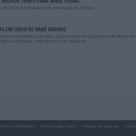
: MELHOR TEMPO PARA WADE YOUNG
o do Red Bull Romaniacs com a realização do prólogo.
IAS EM CHEIO DE HARD ENDURO
Abestone Hard Enduro de Itália, a quarta ronda do Campeonato do Mundo de
ibiu, na Roménia, onde decorre a 18ª edição do...
ermos e condições
Informação Legal
Política de Cookies
Polít