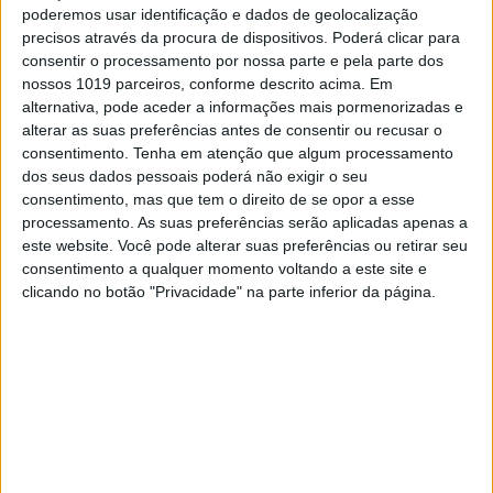
27 minutos de vantagem…
leu bem: 27
poderemos usar identificação e dados de geolocalização
minutos!!!
precisos através da procura de dispositivos. Poderá clicar para
consentir o processamento por nossa parte e pela parte dos
Continuar a ler
nossos 1019 parceiros, conforme descrito acima. Em
alternativa, pode aceder a informações mais pormenorizadas e
alterar as suas preferências antes de consentir ou recusar o
consentimento.
Tenha em atenção que algum processamento
Alfredo Gomez
Billy Bolt
dos seus dados pessoais poderá não exigir o seu
consentimento, mas que tem o direito de se opor a esse
Campeonato Mundial Hard Enduro
processamento. As suas preferências serão aplicadas apenas a
Graham Jarvis
Hard Enduro
este website. Você pode alterar suas preferências ou retirar seu
consentimento a qualquer momento voltando a este site e
Manuel Lettenbichler
clicando no botão "Privacidade" na parte inferior da página.
Red Bull Romaniacs
Taddy Blazusiak
Wade Young
RELACIONADOS