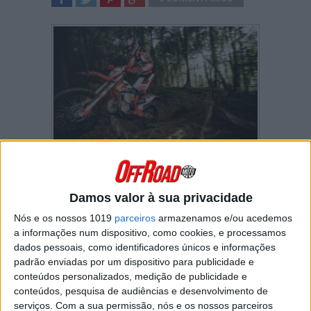
SHARE
TWEET
SHARE
SHARE
Manuel Lettenbichler
conseguiu a sua
terceira vitória consecutiva no Red Bull
Romaniacs!
Damos valor à sua privacidade
No quarto e último dia de competição nas
Nós e os nossos 1019
parceiros
armazenamos e/ou acedemos
montanhas de Sibiu, o alemão
ganhou seis
a informações num dispositivo, como cookies, e processamos
minutos a Wade Young
ainda na primeira
metade da etapa e, a partir daí, foi só controlar
dados pessoais, como identificadores únicos e informações
até final.
padrão enviadas por um dispositivo para publicidade e
conteúdos personalizados, medição de publicidade e
Só para se ter uma ideia do domínio do piloto
conteúdos, pesquisa de audiências e desenvolvimento de
da KTM na prova romena, “Mani” venceu com
serviços.
Com a sua permissão, nós e os nossos parceiros