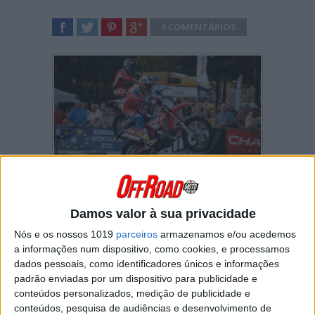
0 COMENTÁRIOS
SHARE
TWEET
SHARE
SHARE
Brad Freeman
começou da melhor forma o
Grande Prémio de Portugal “Terra Única” em
Santiago do Cacém
.
Damos valor à sua privacidade
Nós e os nossos 1019
parceiros
armazenamos e/ou acedemos
O líder do campeonato do mundo de
a informações num dispositivo, como cookies, e processamos
EnduroGP bateu
Josep Garcia
por
13
dados pessoais, como identificadores únicos e informações
décimas de segundo!
O britânico
Joe
padrão enviadas por um dispositivo para publicidade e
Wooton
foi o 3.º mais rápido na frente de
Andrea Verona
, o melhor representante da
conteúdos personalizados, medição de publicidade e
categoria E1.
conteúdos, pesquisa de audiências e desenvolvimento de