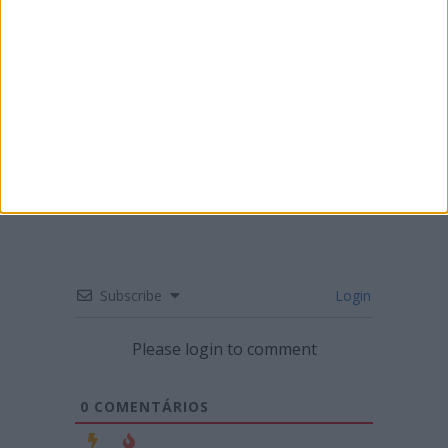
ENDURO – MÁRIO PATRÃO VENCE NA
FIGUEIRA DA FOZ
Subscribe
Login
Please login to comment
0
COMENTÁRIOS