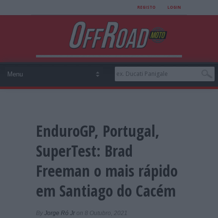
REGISTO
LOGIN
EnduroGP, Portugal,
SuperTest: Brad
Freeman o mais rápido
em Santiago do Cacém
By
Jorge Ró Jr
on 8 Outubro, 2021