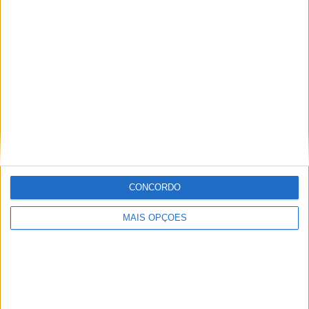
ENDUROGP, FAFE – ZACH PICHON ENCERRA
COM VITÓRIA
CONCORDO
MAIS OPÇÕES
MUNDIAL ENDURO, FAFE – DESAFIO EM
CONDIÇÕES SECAS E POEIRENTAS