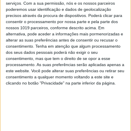
serviços.
Com a sua permissão, nós e os nossos parceiros
Único português a competir em EnduroGP,
poderemos usar identificação e dados de geolocalização
Luís Oliveira
foi 33.º na classificação geral e o
precisos através da procura de dispositivos. Poderá clicar para
12
.º na E1. Entre os Juniores,
Renato Silva
foi
consentir o processamento por nossa parte e pela parte dos
9
.º em J2 e
Gonçalo Sobrosa
o
12
.º em J1.
nossos 1019 parceiros, conforme descrito acima. Em
alternativa, pode aceder a informações mais pormenorizadas e
Continuar a ler
alterar as suas preferências antes de consentir ou recusar o
consentimento.
Tenha em atenção que algum processamento
dos seus dados pessoais poderá não exigir o seu
consentimento, mas que tem o direito de se opor a esse
Brad Freeman
processamento. As suas preferências serão aplicadas apenas a
este website. Você pode alterar suas preferências ou retirar seu
Campeonato Mundial Enduro
consentimento a qualquer momento voltando a este site e
EnduroGP
Gonçalo Sobrosa
clicando no botão "Privacidade" na parte inferior da página.
GP Portugal
Luis Oliveira
Renato Silva
Rodrigo Luz
Santiago do Cacém
Steve Holcombe
SuperTest
Vitor Queirós
Wil Ruprecht