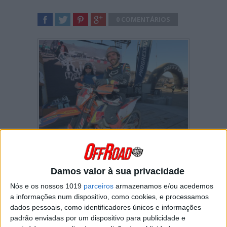
0 COMENTÁRIOS
SHARE
TWEET
SHARE
SHARE
O piloto da Red Bull KTM Factory Racing foi
terceiro na primeira ronda do AMA Extreme
Off-Road West Series 2020 em Johnson Valley,
Damos valor à sua privacidade
Califórnia. Lettenbichler começou a sua
Nós e os nossos 1019
parceiros
armazenamos e/ou acedemos
temporada no deserto californiano, naquela
a informações num dispositivo, como cookies, e processamos
que foi a sua primeira participação na prova.
dados pessoais, como identificadores únicos e informações
Nesta competição, onde os pilotos devem
padrão enviadas por um dispositivo para publicidade e
confiar no GPS para se orientarem, o