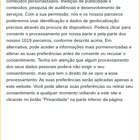
conteúdos personalizados, medição de publicidade e
Campeão Mundial de Enduro da WESS lutou
conteúdos, pesquisa de audiências e desenvolvimento de
pela vitória durante as três voltas da corrida.
serviços.
Com a sua permissão, nós e os nossos parceiros
Depois de uma boa qualificação, o alemão
poderemos usar identificação e dados de geolocalização
conquistou o holeshot, chegando ao topo da
precisos através da procura de dispositivos. Poderá clicar para
primeira subida em rocha do evento, à frente
consentir o processamento por nossa parte e pela parte dos
de pilotos mais experientes como Cody Webb,
nossos 1019 parceiros, conforme descrito acima. Em
Trystan Hart e Colton Haaker. Com o quarteto
alternativa, pode aceder a informações mais pormenorizadas e
líder a completar grande parte da primeira
alterar as suas preferências antes de consentir ou recusar o
volta em conjunto, Lettenbichler assumiu a
consentimento.
Tenha em atenção que algum processamento
liderança na segunda volta, juntamente com
dos seus dados pessoais poderá não exigir o seu
Webb.
consentimento, mas que tem o direito de se opor a esse
Lettenbichler completou com sucesso a
processamento. As suas preferências serão aplicadas apenas a
segunda volta, antes de uma paragem nas
este website. Você pode alterar suas preferências ou retirar seu
boxes, para depois enfrentar a terceira, e mais
consentimento a qualquer momento voltando a este site e
difícil, volta da corrida. No entanto, uma
clicando no botão "Privacidade" na parte inferior da página.
escolha de linha errada provou ser fatal para o
piloto da KTM, que recebeu uma penalização
de uma hora.
Continuar a ler