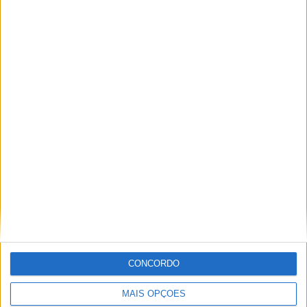
JUNIOR ENDURO
ENDUROGP, FAFE – ZACH PICHON ENCERRA
COM VITÓRIA
CONCORDO
MAIS OPÇÕES