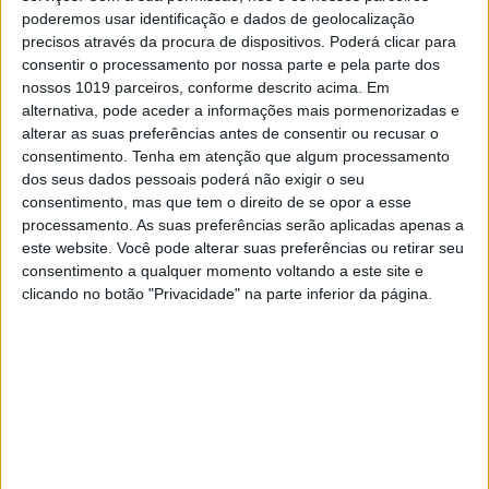
poderemos usar identificação e dados de geolocalização
precisos através da procura de dispositivos. Poderá clicar para
consentir o processamento por nossa parte e pela parte dos
nossos 1019 parceiros, conforme descrito acima. Em
alternativa, pode aceder a informações mais pormenorizadas e
alterar as suas preferências antes de consentir ou recusar o
Beta
CN Enduro 2020
consentimento.
Tenha em atenção que algum processamento
dos seus dados pessoais poderá não exigir o seu
Diogo Ventura
Diogo Vieira
enduro
consentimento, mas que tem o direito de se opor a esse
Enduro 2020
processamento. As suas preferências serão aplicadas apenas a
este website. Você pode alterar suas preferências ou retirar seu
Enduro Peso da Regua 2020
FMP
consentimento a qualquer momento voltando a este site e
Hugo Basaúla
Husqvarna
KTM
clicando no botão "Privacidade" na parte inferior da página.
Rui Gonçalves
Sherco
Tomás Clemente
RELACIONADOS