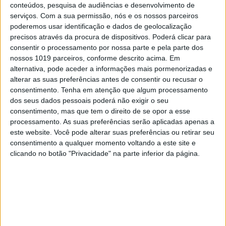
os modelos off-road
conteúdos, pesquisa de audiências e desenvolvimento de
serviços.
Com a sua permissão, nós e os nossos parceiros
Honda CRF de última
poderemos usar identificação e dados de geolocalização
precisos através da procura de dispositivos. Poderá clicar para
geração.
consentir o processamento por nossa parte e pela parte dos
nossos 1019 parceiros, conforme descrito acima. Em
As gamas de travão e embraiagem
alternativa, pode aceder a informações mais pormenorizadas e
‘Powerhose Plus’ da Venhill são fabricadas com
alterar as suas preferências antes de consentir ou recusar o
precisão e acabadas à mão na fábrica do
consentimento.
Tenha em atenção que algum processamento
Reino Unido. As novas linhas foram
dos seus dados pessoais poderá não exigir o seu
desenvolvidas com a contribuição da JM
consentimento, mas que tem o direito de se opor a esse
Honda Racing de Jacky Martens em MXGP.
processamento. As suas preferências serão aplicadas apenas a
este website. Você pode alterar suas preferências ou retirar seu
consentimento a qualquer momento voltando a este site e
clicando no botão "Privacidade" na parte inferior da página.