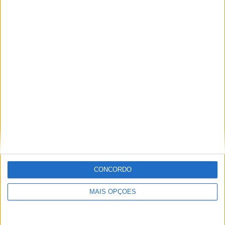
GAMA FANTIC BLACK EDITION MX E
ENDURO 2024: MOTOCROSS E ENDURO AO
MAIS ALTO NÍVEL!
CONCORDO
MAIS OPÇÕES
TRIUMPH REVELA EM VÍDEO O QUADRO DA
NOVA ‘DIRT BIKE’