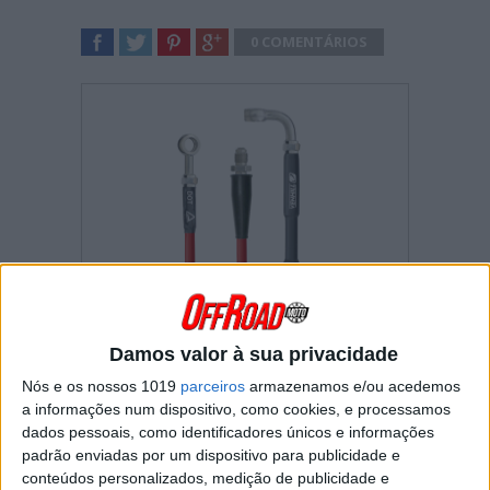
0 COMENTÁRIOS
SHARE
TWEET
SHARE
SHARE
A Venhill, especialista em
Damos valor à sua privacidade
mangueiras e cabos de
Nós e os nossos 1019
parceiros
armazenamos e/ou acedemos
travão, agora oferece
a informações num dispositivo, como cookies, e processamos
atualizações de
dados pessoais, como identificadores únicos e informações
padrão enviadas por um dispositivo para publicidade e
mangueiras e cabos para
conteúdos personalizados, medição de publicidade e