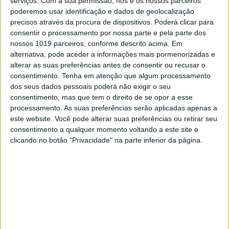
serviços.
Com a sua permissão, nós e os nossos parceiros
competição de motocross amador do mundo –
poderemos usar identificação e dados de geolocalização
a famosa prova “Loretta Lynn’s” – numa mini
precisos através da procura de dispositivos. Poderá clicar para
moto elétrica.
consentir o processamento por nossa parte e pela parte dos
nossos 1019 parceiros, conforme descrito acima. Em
Nathan Ramsey, diretor de equipa da Orange
alternativa, pode aceder a informações mais pormenorizadas e
Brigade está muito entusiasmado com esta
alterar as suas preferências antes de consentir ou recusar o
novidade. “Acredito que é um passo
consentimento.
Tenha em atenção que algum processamento
necessário para a nossa indústria olhar para o
dos seus dados pessoais poderá não exigir o seu
futuro do nosso desporto. Estou muito feliz por
consentimento, mas que tem o direito de se opor a esse
fazer parte de uma empresa como a KTM, que
processamento. As suas preferências serão aplicadas apenas a
está sempre a esforçar-se para estar à frente
este website. Você pode alterar suas preferências ou retirar seu
e sempre pronta para as corridas. Mal posso
consentimento a qualquer momento voltando a este site e
esperar para ver os pequenos pilotos terem
clicando no botão "Privacidade" na parte inferior da página.
uma batalha elétrica!”
Continuar a ler
AMA Motocross
campeonato amador júnior