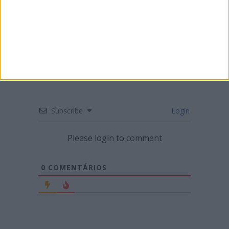
CN SUPERCROSS: SEGUNDA RONDA DO
CAMPEONATO EM LUSTOSA
Subscribe
Login
Please login to comment
0
COMENTÁRIOS