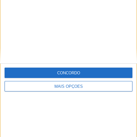
MXGP – KAWASAKI E ROMAIN FEBVRE
SEPARAM-SE
CONCORDO
MAIS OPÇÕES