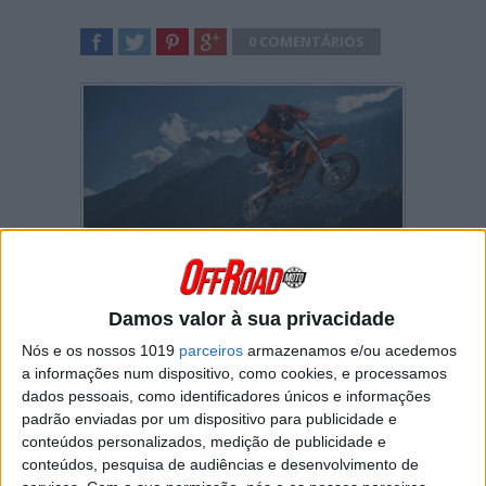
0 COMENTÁRIOS
SHARE
TWEET
SHARE
SHARE
Damos valor à sua privacidade
A AMA – federação norte-americana de
motociclismo – anunciou recentemente que vai
Nós e os nossos 1019
parceiros
armazenamos e/ou acedemos
permitir a participação nos campeonatos
a informações num dispositivo, como cookies, e processamos
amadores de 2020 da KTM SX-E 5 e da
dados pessoais, como identificadores únicos e informações
Husqvarna EE 5 na nova categoria Mini-E (4-6)
padrão enviadas por um dispositivo para publicidade e
Jr.
conteúdos personalizados, medição de publicidade e
Os jovens pilotos americanos terão assim a
conteúdos, pesquisa de audiências e desenvolvimento de
oportunidade de participar na maior