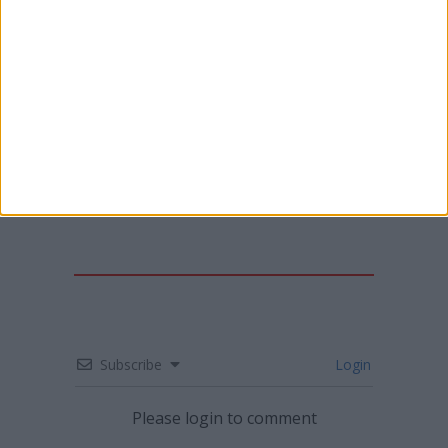
CN SUPERCROSS: SEGUNDA RONDA DO
CAMPEONATO EM LUSTOSA
Subscribe
Login
Please login to comment