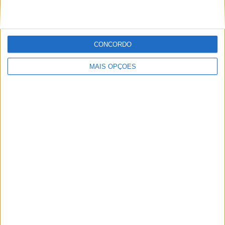
MXGP: OFICIAL! ROMAIN FEBVRE JUNTA-SE
CONCORDO
À DUCATI PARA AS ÉPOCAS DE 2027 E 2028
MAIS OPÇÕES
MXGP – KAWASAKI E ROMAIN FEBVRE
SEPARAM-SE