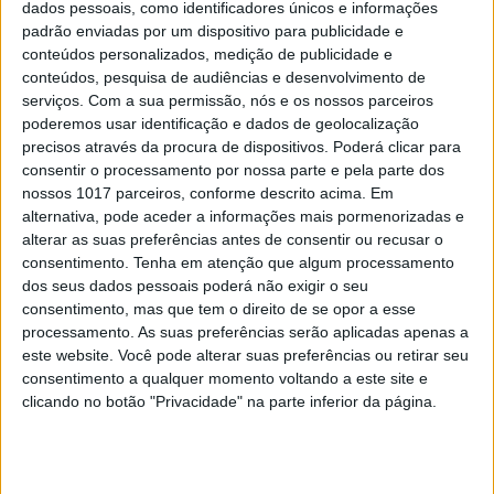
dados pessoais, como identificadores únicos e informações
apenas de voltar à minha rotina normal.
padrão enviadas por um dispositivo para publicidade e
Quando se tem tempo e não estamos a correr
conteúdos personalizados, medição de publicidade e
e não sabemos bem quando vamos voltar, há
conteúdos, pesquisa de audiências e desenvolvimento de
muitos pedidos para fazermos outras coisas
serviços.
Com a sua permissão, nós e os nossos parceiros
Eu tento fazer o máximo possível. Agora, tenho
poderemos usar identificação e dados de geolocalização
de colocar uma pausa nessas coisas,
precisos através da procura de dispositivos. Poderá clicar para
concentrar-me na minha rotina diária e tentar
consentir o processamento por nossa parte e pela parte dos
manter os fatores de stress baixos. Qualquer
nossos 1017 parceiros, conforme descrito acima. Em
problema pode contribuir para o stress e tudo
alternativa, pode aceder a informações mais pormenorizadas e
mais, por isso, só estou a tentar ir com calma”,
alterar as suas preferências antes de consentir ou recusar o
revelou o piloto.
consentimento.
Tenha em atenção que algum processamento
dos seus dados pessoais poderá não exigir o seu
Já o novo calendário parece não ter sido uma
novidade para Roczen que, claramente, já
consentimento, mas que tem o direito de se opor a esse
estava informado desta possibilidade. “Era
processamento. As suas preferências serão aplicadas apenas a
óbvio que eles iam tentar fazer isto. Eu
este website. Você pode alterar suas preferências ou retirar seu
consegui, eu não diria confirmação, mas eles
consentimento a qualquer momento voltando a este site e
disseram que ia tudo indicava que iria ser a 31
clicando no botão "Privacidade" na parte inferior da página.
de maio. Vai ser o mesmo para todos, por isso
não se trata de não ter tempo suficiente para
nos preparar. Eu estou pronto. Vai ser
esquisito para todos, claro. Estou a tentar fazer