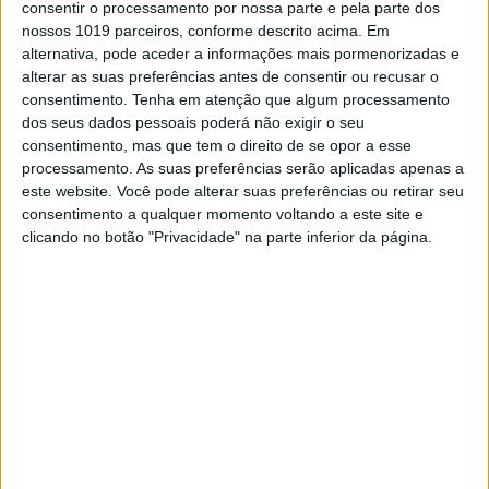
enganou-se… Assim que pôde, o
consentir o processamento por nossa parte e pela parte dos
jovem
começou a treinar fisicamente para
nossos 1019 parceiros, conforme descrito acima. Em
regressar à competição
.
alternativa, pode aceder a informações mais pormenorizadas e
alterar as suas preferências antes de consentir ou recusar o
consentimento.
Tenha em atenção que algum processamento
Continuar a ler
dos seus dados pessoais poderá não exigir o seu
consentimento, mas que tem o direito de se opor a esse
processamento. As suas preferências serão aplicadas apenas a
este website. Você pode alterar suas preferências ou retirar seu
Alberto Zapata
Morte
Motocross
consentimento a qualquer momento voltando a este site e
Wey
clicando no botão "Privacidade" na parte inferior da página.
RELACIONADOS