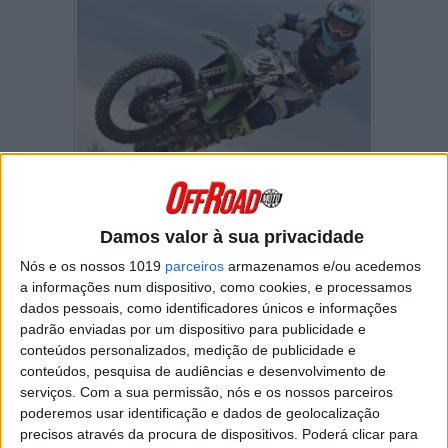
Depois da sua história de superação ter
corrido o mundo no final de 2020,
Alberto
Zapata
foi vítima ontem de uma queda fatal.
Damos valor à sua privacidade
Alberto Zapata Bacur
era um piloto
Nós e os nossos 1019
parceiros
armazenamos e/ou acedemos
profissional de MX na
Argentina
. Aos 23 anos
a informações num dispositivo, como cookies, e processamos
de idade, “Wey” (como era conhecido pelos
dados pessoais, como identificadores únicos e informações
seus fãs), sofreu um
acidente de viação
em
padrão enviadas por um dispositivo para publicidade e
Novembro de 2020 e os médicos não tiveram
conteúdos personalizados, medição de publicidade e
outra solução que não
amputar-lhe o braço
conteúdos, pesquisa de audiências e desenvolvimento de
esquerdo
.
serviços.
Com a sua permissão, nós e os nossos parceiros
Mas quem pensava que este acontecimento
poderemos usar identificação e dados de geolocalização
iria ditar o fim da sua carreira no Motocross
precisos através da procura de dispositivos. Poderá clicar para