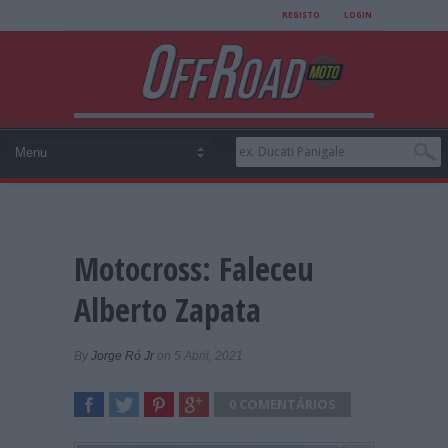
REGISTO
LOGIN
Motocross: Faleceu
Alberto Zapata
By
Jorge Ró Jr
on 5 Abril, 2021
0 COMENTÁRIOS
SHARE
TWEET
SHARE
SHARE