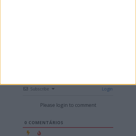
CN SUPERCROSS: SEGUNDA RONDA DO
CAMPEONATO EM LUSTOSA
Subscribe
Login
Please login to comment
0
COMENTÁRIOS