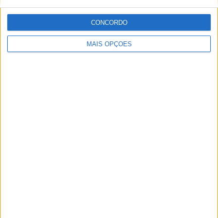
CONCORDO
MAIS OPÇÕES
AMA PRO MOTOCROSS: HUNTER
LAWRENCE DOMINA E RECUPERA A
LIDERANÇA DO CAMPEONATO
EMX125 – BAUER CONQUISTA FIM DE
SEMANA PERFEITO NA GRÃ-BRETANHA