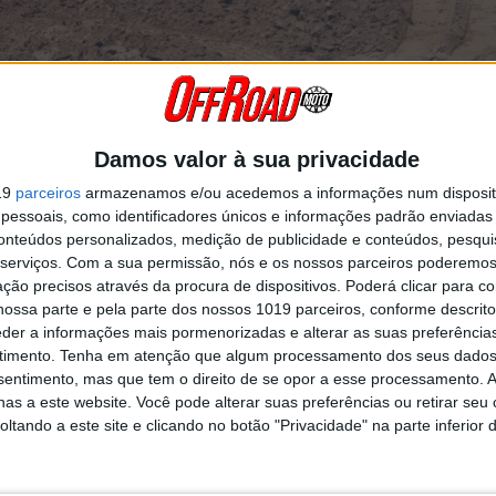
 direto neste link:
Damos valor à sua privacidade
=video&clip=198363491
19
parceiros
armazenamos e/ou acedemos a informações num dispositi
onais se vão desafiar para chegar ao degrau mais alto do pódio na Po
essoais, como identificadores únicos e informações padrão enviadas 
conteúdos personalizados, medição de publicidade e conteúdos, pesqui
serviços.
Com a sua permissão, nós e os nossos parceiros poderemos 
Continuar a ler
ção precisos através da procura de dispositivos. Poderá clicar para co
ossa parte e pela parte dos nossos 1019 parceiros, conforme descrit
eder a informações mais pormenorizadas e alterar as suas preferência
timento.
Tenha em atenção que algum processamento dos seus dados
s das Regiões
Ponta do Pargo
Troféu Norte
nsentimento, mas que tem o direito de se opor a esse processamento. A
as a este website. Você pode alterar suas preferências ou retirar seu
tando a este site e clicando no botão "Privacidade" na parte inferior 