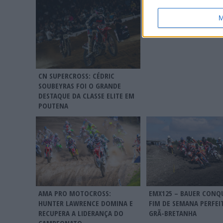
MXGP: HERLINGS IMPA
NA AREIA DE LOMMEL; 
M
RECORDE E LIDERANÇA
REFORÇADA
CN SUPERCROSS: CÉDRIC
SOUBEYRAS FOI O GRANDE
DESTAQUE DA CLASSE ELITE EM
POUTENA
AMA PRO MOTOCROSS:
EMX125 – BAUER CONQ
HUNTER LAWRENCE DOMINA E
FIM DE SEMANA PERFEI
RECUPERA A LIDERANÇA DO
GRÃ-BRETANHA
CAMPEONATO