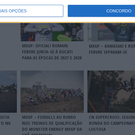
RÁVEL
VITÓRIA
AIS OPÇÕES
CONCORDO
MXGP: OFICIAL! ROMAIN
MXGP – KAWASAKI E RO
FEBVRE JUNTA-SE À DUCATI
FEBVRE SEPARAM-SE
PARA AS ÉPOCAS DE 2027 E 2028
CN SUPERCROSS: SEGUN
UISTA
MXGP – FOXHILLS AO RUBRO
RONDA DO CAMPEONAT
TO NA
NOS TREINOS DE QUALIFICAÇÃO
LUSTOSA
DO MONSTER ENERGY MXGP DA
GRÃ-BRETANHA!