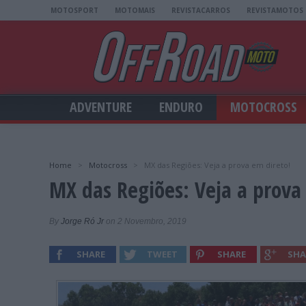
MOTOSPORT
MOTOMAIS
REVISTACARROS
REVISTAMOTOS
ADVENTURE
ENDURO
MOTOCROSS
Home
>
Motocross
>
MX das Regiões: Veja a prova em direto!
MX das Regiões: Veja a prova
By
Jorge Ró Jr
on 2 Novembro, 2019
SHARE
TWEET
SHARE
SHA