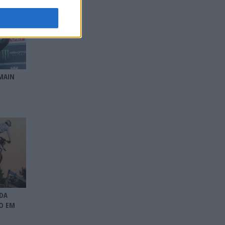
MAIN
DA
O EM