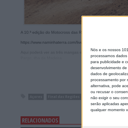
A 10.ª edição do Motocross das Regiões tem transmissão em
https://www.naminhaterra.com/live.php?evento=3971&act
Nós e os nossos 10
Aqui poderá ver as três mangas em que as 5 seleções regi
processamos dados p
Pargo, ilha da Madeira.
para publicidade e 
desenvolvimento de 
dados de geolocaliza
processamento por n
alternativa, pode ac
ou recusar o consen
Açores
Final das Regiões
Motocross
Motocros
não exigir o seu co
serão aplicadas apen
qualquer momento vol
RELACIONADOS