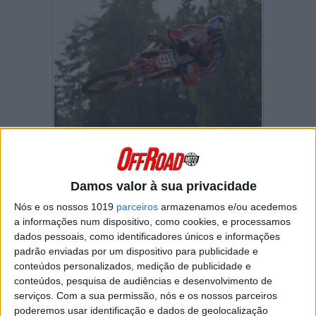
Apesar da chuva que banhou a pista de
Uddevalla, o sol acabou por ir secando o piso
e trazendo mais um desafio para os pilotos.
Damos valor à sua privacidade
Numa pista muito técnica, sabia-se que o
arranque seria importante mas, claro, não
Nós e os nossos 1019
parceiros
armazenamos e/ou acedemos
decisivo.
a informações num dispositivo, como cookies, e processamos
dados pessoais, como identificadores únicos e informações
Foi precisamente isso que aconteceu na
padrão enviadas por um dispositivo para publicidade e
corrida de qualificação da classe de MX2 que
conteúdos personalizados, medição de publicidade e
viu Adam Sterry a sair disparado para a
conteúdos, pesquisa de audiências e desenvolvimento de
liderança. Jorge Prado tinha, entretanto, ficado
serviços.
Com a sua permissão, nós e os nossos parceiros
um pouco para trás no meio da confusão,
poderemos usar identificação e dados de geolocalização
depois de ter sido obrigado por Henry Jacobi a