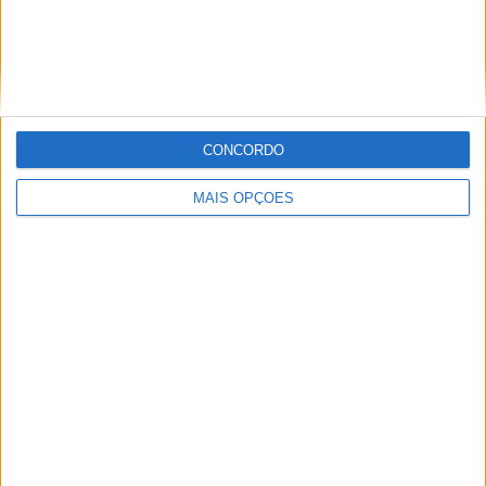
MXGP – KAWASAKI E ROMAIN FEBVRE
SEPARAM-SE
CONCORDO
MAIS OPÇÕES
AMA PRO MOTOCROSS: HUNTER
LAWRENCE DOMINA E RECUPERA A
LIDERANÇA DO CAMPEONATO