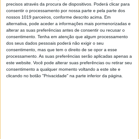
precisos através da procura de dispositivos. Poderá clicar para
alargar a trajetória.
consentir o processamento por nossa parte e pela parte dos
Porém, o piloto da KTM não perdeu tempo em
nossos 1019 parceiros, conforme descrito acima. Em
recuperar posições e colocar-se na traseira de
alternativa, pode aceder a informações mais pormenorizadas e
Sterry. Prado queria passar para a frente da
alterar as suas preferências antes de consentir ou recusar o
corrida o mais rapidamente possível mas o
consentimento.
Tenha em atenção que algum processamento
britânico continuava com uma prestação
dos seus dados pessoais poderá não exigir o seu
irrepreensível que dificultava o seu trabalho.
consentimento, mas que tem o direito de se opor a esse
processamento. As suas preferências serão aplicadas apenas a
este website. Você pode alterar suas preferências ou retirar seu
Continuar a ler
consentimento a qualquer momento voltando a este site e
clicando no botão "Privacidade" na parte inferior da página.
Adam Sterry
Calvin Vlaanderen
Darian Sanayei
Henry Jacobi
Jorge Prado
KTM
MX2
qualificação
Suécia
Uddevalla