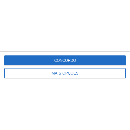
MXGP – KAWASAKI E ROMAIN FEBVRE
SEPARAM-SE
CONCORDO
MAIS OPÇÕES