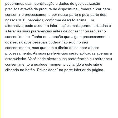
entusiasmado com este novo desafio que lhe
poderemos usar identificação e dados de geolocalização
colocaram em mãos. ” Finalmente posso
precisos através da procura de dispositivos. Poderá clicar para
revelar o segredo que, na realidade, já não era
consentir o processamento por nossa parte e pela parte dos
grande segredo. Estou muito feliz por me
nossos 1019 parceiros, conforme descrito acima. Em
juntar à família Yamaha com a equipa SM-
alternativa, pode aceder a informações mais pormenorizadas e
Action em 2020. Estou a trabalhar com os
alterar as suas preferências antes de consentir ou recusar o
melhores para fazer a transição perfeita para
consentimento.
Tenha em atenção que algum processamento
MXGP, tanto fisicamente como na própria
dos seus dados pessoais poderá não exigir o seu
condução da moto. Estou mais do que
consentimento, mas que tem o direito de se opor a esse
satisfeito e mais motivado que nunca!”
processamento. As suas preferências serão aplicadas apenas a
A equipa focou-se mais no Campeonato do
este website. Você pode alterar suas preferências ou retirar seu
Mundo de MX2 no passado, mas tomou agora
consentimento a qualquer momento voltando a este site e
a decisão de passar para a categoria rainha na
clicando no botão "Privacidade" na parte inferior da página.
temporada 2020.
Continuar a ler
Campeonato do Mundo de Motocross
2020