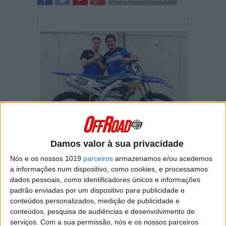
SHARE
TWEET
SHARE
SHARE
A próxima temporada será o ano de estreia de
Damos valor à sua privacidade
Jacobi no Campeonato do Mundo de MXGP
Nós e os nossos 1019
parceiros
armazenamos e/ou acedemos
depois de vários anos na classe MX2. Este é,
a informações num dispositivo, como cookies, e processamos
sem dúvida, um momento emocionante para a
dados pessoais, como identificadores únicos e informações
equipa SM-Action Yamaha que conseguiu
garantir uma moto de fábrica para o jovem
padrão enviadas por um dispositivo para publicidade e
alemão na classe rainha.
conteúdos personalizados, medição de publicidade e
conteúdos, pesquisa de audiências e desenvolvimento de
O piloto alemão mostrou-se claramente
serviços.
Com a sua permissão, nós e os nossos parceiros