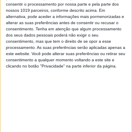
para Jeffrey Herlings e Arminas Jasikonis.
consentir o processamento por nossa parte e pela parte dos
Quase até ao fim o triunfo na classificação
nossos 1019 parceiros, conforme descrito acima. Em
geral foi do holandês mas… a três voltas do
alternativa, pode aceder a informações mais pormenorizadas e
final, o n.º 84 cometeu um erro e caiu, levando
alterar as suas preferências antes de consentir ou recusar o
consigo Cairoli.
consentimento.
Tenha em atenção que algum processamento
dos seus dados pessoais poderá não exigir o seu
consentimento, mas que tem o direito de se opor a esse
Continuar a ler
processamento. As suas preferências serão aplicadas apenas a
este website. Você pode alterar suas preferências ou retirar seu
consentimento a qualquer momento voltando a este site e
clicando no botão "Privacidade" na parte inferior da página.
Glenn Coldenhoff
Jeffrey Herlings
Letónia
MXGP
Romain Febvre
RELACIONADOS