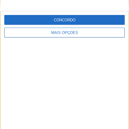
CONCORDO
MAIS OPÇÕES
AMA PRO MOTOCROSS: HUNTER
LAWRENCE DOMINA E RECUPERA A
LIDERANÇA DO CAMPEONATO