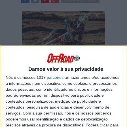
SHARE
TWEET
SHARE
SHARE
Damos valor à sua privacidade
Três dias depois de se lesionar num joelho no
passado domingo, quem diria que Antonio
Nós e os nossos 1019
parceiros
armazenamos e/ou acedemos
Cairoli venceria o Grande Prémio de Riga?!
a informações num dispositivo, como cookies, e processamos
dados pessoais, como identificadores únicos e informações
O italiano dominou por completo a primeira
padrão enviadas por um dispositivo para publicidade e
manga de MXGP, anunciando logo que estava
conteúdos personalizados, medição de publicidade e
em Kegums para regressar às vitórias e à luta
conteúdos, pesquisa de audiências e desenvolvimento de
pelo título.
serviços.
Com a sua permissão, nós e os nossos parceiros
Na segunda manga, “Tony” arrancou na frente
poderemos usar identificação e dados de geolocalização
mas perdeu dois lugares de uma única vez
precisos através da procura de dispositivos. Poderá clicar para