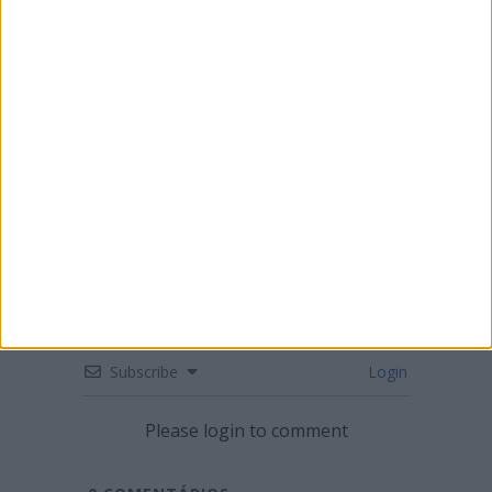
CN SUPERCROSS: SEGUNDA RONDA DO
CAMPEONATO EM LUSTOSA
Subscribe
Login
Please login to comment