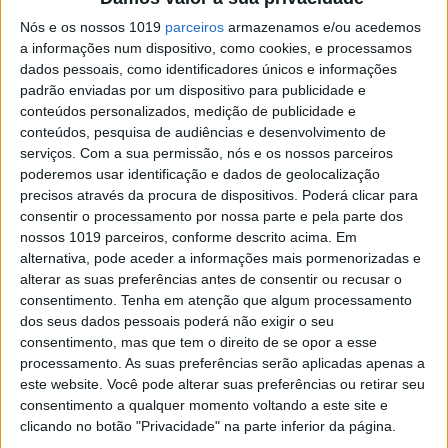
VÍDEO MXGP: O RESUMO DO GRANDE
Nós e os nossos 1019
parceiros
armazenamos e/ou acedemos
PRÉMIO DE KEGUMS
a informações num dispositivo, como cookies, e processamos
dados pessoais, como identificadores únicos e informações
A última de três rondas disputadas no espaço
de uma semana na Letónia teve lugar este
padrão enviadas por um dispositivo para publicidade e
domingo e, novamente, houve lugar a várias
conteúdos personalizados, medição de publicidade e
surpresas... Fique com o resumo do Grande
conteúdos, pesquisa de audiências e desenvolvimento de
Prémio de Kegums!
serviços.
Com a sua permissão, nós e os nossos parceiros
Posted Agosto 16, 2020
poderemos usar identificação e dados de geolocalização
MX2, KEGUMS: GEERTS DE IGUAL PARA
precisos através da procura de dispositivos. Poderá clicar para
IGUAL COM VIALLE
consentir o processamento por nossa parte e pela parte dos
nossos 1019 parceiros, conforme descrito acima. Em
Os principais candidatos ao título mundial de
MX2 dividiram entre si as vitórias nas duas
alternativa, pode aceder a informações mais pormenorizadas e
mangas do Grande Prémio de Kegums.
alterar as suas preferências antes de consentir ou recusar o
consentimento.
Tenha em atenção que algum processamento
Posted Agosto 16, 2020
dos seus dados pessoais poderá não exigir o seu
MXGP, KEGUMS, 2.ª MANGA: HERLINGS
consentimento, mas que tem o direito de se opor a esse
VENCE, GAJSER ABANDONA
processamento. As suas preferências serão aplicadas apenas a
A segunda manga do Grande Prémio de Kegums
este website. Você pode alterar suas preferências ou retirar seu
pode muito bem ter sido aquela que definirá o
consentimento a qualquer momento voltando a este site e
campeão do mundo de MXGP de 2020.
clicando no botão "Privacidade" na parte inferior da página.
Posted Agosto 16, 2020