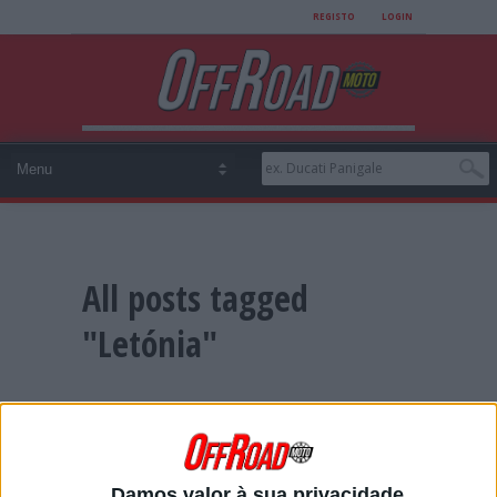
REGISTO
LOGIN
All posts tagged
"Letónia"
MX2: ALBERTO FORATO LESIONADO
O “rookie” da classe MX2 deslocou um ombro no
Grande Prémio de Kegums.
Posted Agosto 22, 2020
Damos valor à sua privacidade