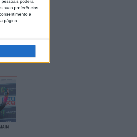
 pessoais poderá
s suas preferências
 consentimento a
da página.
Geerts
X2
MAIN