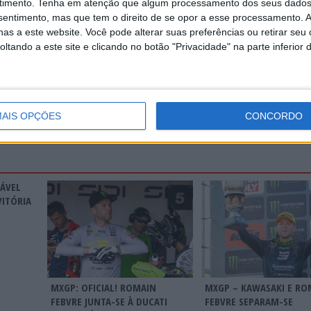
timento.
Tenha em atenção que algum processamento dos seus dados
Continuar a ler
nsentimento, mas que tem o direito de se opor a esse processamento. A
as a este website. Você pode alterar suas preferências ou retirar seu
tando a este site e clicando no botão "Privacidade" na parte inferior 
autier Paulin
Glenn Coldenhoff
GP Kegums
Highlights
Jago 
Letónia
Mathys Boisrame
Maxime Renaux
Mikkel Haarup
M
Ruben Fernandez
Thomas Kjer Olsen
Tom Vialle
AIS OPÇÕES
CONCORDO
RÁVEL
VITÓRIA
MXGP: OFICIAL! ROMAIN
MXGP – KAWASAKI E RO
FEBVRE JUNTA-SE À DUCATI
FEBVRE SEPARAM-SE