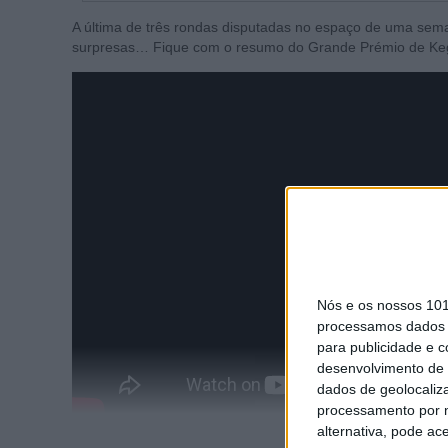
A última de três rondas disputadas no espaço de uma sema
surpresas… Fique com o resumo do Grande Prémio de K
Nós e os nossos 10
processamos dados p
para publicidade e 
desenvolvimento de 
dados de geolocaliza
processamento por n
alternativa, pode ac