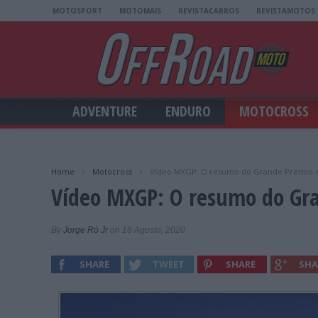
MOTOSPORT
MOTOMAIS
REVISTACARROS
REVISTAMOTOS
ADVENTURE
ENDURO
MOTOCROSS
Home
>
Motocross
>
Vídeo MXGP: O resumo do Grande Prémio 
Vídeo MXGP: O resumo do Gr
By
Jorge Ró Jr
on 16 Agosto, 2020
SHARE
TWEET
SHARE
SHA