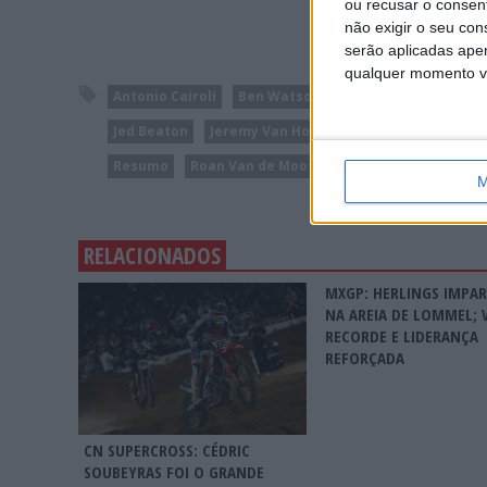
ou recusar o consen
não exigir o seu co
serão aplicadas apen
qualquer momento vol
Antonio Cairoli
Ben Watson
Clement Desalle
G
Jed Beaton
Jeremy Van Horebeek
Jorge Prado
Resumo
Roan Van de Moosdijk
Romain Febvre
M
RELACIONADOS
MXGP: HERLINGS IMPA
NA AREIA DE LOMMEL; 
RECORDE E LIDERANÇA
REFORÇADA
CN SUPERCROSS: CÉDRIC
SOUBEYRAS FOI O GRANDE