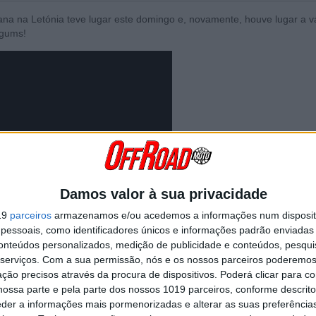
na na Letónia teve lugar este domingo e, novamente, houve lugar a v
egums!
Damos valor à sua privacidade
19
parceiros
armazenamos e/ou acedemos a informações num dispositi
essoais, como identificadores únicos e informações padrão enviadas 
conteúdos personalizados, medição de publicidade e conteúdos, pesqui
serviços.
Com a sua permissão, nós e os nossos parceiros poderemos 
ção precisos através da procura de dispositivos. Poderá clicar para co
ossa parte e pela parte dos nossos 1019 parceiros, conforme descrit
eder a informações mais pormenorizadas e alterar as suas preferência