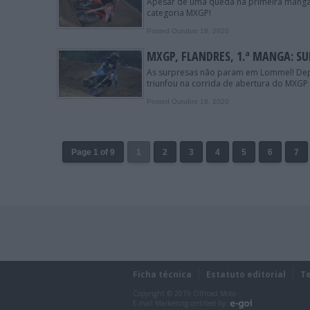
Apesar de uma queda na primeira manga, 
categoria MXGP!
Posted Outubro 18, 2020
MXGP, FLANDRES, 1.ª MANGA: S
As surpresas não param em Lommel! Depo
triunfou na corrida de abertura do MXGP 
Posted Outubro 18, 2020
Page 1 of 9
1
2
3
4
5
6
7
Ficha técnica
Estatuto editorial
T
Copyright © 2019 Offroad Moto
E-mail Marketing certified by: