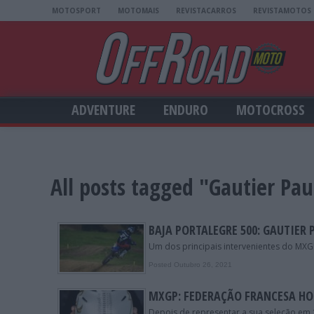
MOTOSPORT
MOTOMAIS
REVISTACARROS
REVISTAMOTOS
ADVENTURE
ENDURO
MOTOCROSS
All posts tagged "Gautier Pau
BAJA PORTALEGRE 500: GAUTIER 
Um dos principais intervenientes do MXG
Posted Outubro 26, 2021
MXGP: FEDERAÇÃO FRANCESA HO
Depois de representar a sua seleção em 