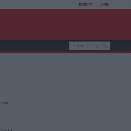
REGISTO
LOGIN
emana.
do pela