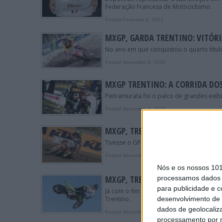
Federação Francesa de Motociclismo.
Posted Fevereiro 9, 2021
MXGP, GARDA TRENTINO: VITÓR
No ano em que conquistou o quarto título
Posted Novembro 8, 2020
MXGP TRENTINO: A CORRIDA DOS
Pietramurata foi o palco de grandes ex
Posted Novembro 2, 2020
MXGP, TRENTINO: VITÓRIA N.º 9
Tivesse o GP de Trentino a presença de p
Posted Novembro 1, 2020
Nós e os nossos 10
MXGP, TRENTINO, 2.ª MANGA: S
processamos dados p
para publicidade e 
Já com o fim da sua carreira à vista, C
Trentino.
desenvolvimento de 
dados de geolocaliza
Posted Novembro 1, 2020
processamento por n