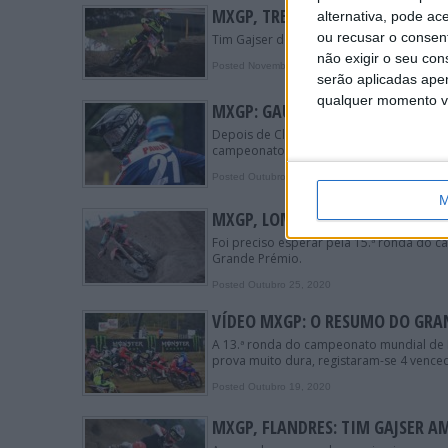
MXGP, TRENTINO, 1.ª MANGA: D
alternativa, pode ac
ou recusar o consen
Tim Gajser deu uma lição de condução a
não exigir o seu co
Posted Novembro 1, 2020
serão aplicadas apen
qualquer momento vol
MXGP: GAUTIER PAULIN PÕE PON
Depois de Clement Desalle anunciar a sua
campeonato do mundo de Motocross.
Posted Outubro 29, 2020
M
MXGP, LOMMEL: PRIMEIRA “DOB
Foi preciso esperar pela 15.ª ronda do
Grande Prémio.
Posted Outubro 25, 2020
VÍDEO MXGP: O RESUMO DO GRA
A 13.ª ronda do campeonato mundial de M
prova muito dura, registaram-se 4 venced
Posted Outubro 19, 2020
MXGP, FLANDRES: TIM GAJSER 