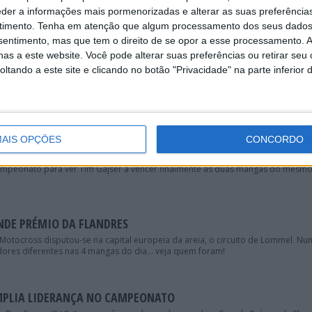
OMÍNIO DE TIM GAJSER
eder a informações mais pormenorizadas e alterar as suas preferência
timento.
Tenha em atenção que algum processamento dos seus dados
 todos os seus adversários na primeira manga do MXGP de Trentino.
nsentimento, mas que tem o direito de se opor a esse processamento. A
as a este website. Você pode alterar suas preferências ou retirar seu
tando a este site e clicando no botão "Privacidade" na parte inferior 
TO FINAL NA SUA CARREIRA
 retirada do MXGP, Gautier Paulin deu hoje a conhecer que este é o seu últim
AIS OPÇÕES
CONCORDO
RADINHA” DO ANO PARA TIM GAJSER
 campeonato para ver Tim Gajser a vencer finalmente as duas mangas do mesm
NDE PRÉMIO DA FLANDRES
otocross disputou-se na capital europeia da areia, o circuito de Lommel. Nu
ores diferentes nas 4 mangas do dia... veja quem foram!
AMPLIA LIDERANÇA NO CAMPEONATO