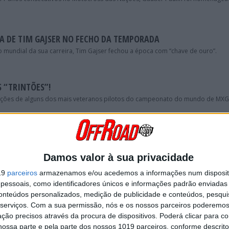
IA DE TIM GAJSER NO FECHO DA TEMPORADA
 mundial da sua carreira, Tim Gajser fechou a época com “chave de ouro”.
 “TRINTÕES”!
ibições de alguns dos mais veteranos pilotos do campeonato do mundo de MXG
2 NA CARREIRA DE ANTONIO CAIROLI
úblico, a vitória de Antonio Cairoli seria comemorada em grande pelos italiano
Damos valor à sua privacidade
19
parceiros
armazenamos e/ou acedemos a informações num dispositi
URPRESA DE CLEMENT DESALLE
essoais, como identificadores únicos e informações padrão enviadas 
conteúdos personalizados, medição de publicidade e conteúdos, pesqui
lement Desalle surpreendeu tudo e todos ao vencer a segunda manga do MXGP d
serviços.
Com a sua permissão, nós e os nossos parceiros poderemos 
ção precisos através da procura de dispositivos. Poderá clicar para co
ossa parte e pela parte dos nossos 1019 parceiros, conforme descrit