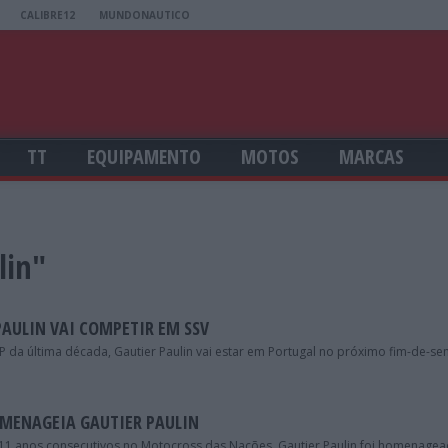
CALIBRE12
MUNDONAUTICO
TT
EQUIPAMENTO
MOTOS
MARCAS
lin"
PAULIN VAI COMPETIR EM SSV
P da última década, Gautier Paulin vai estar em Portugal no próximo fim-de-s
MENAGEIA GAUTIER PAULIN
11 anos consecutivos no Motocross das Nações, Gautier Paulin foi homenagea