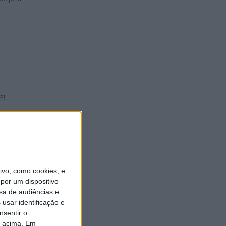
P!
s!
vo, como cookies, e
por um dispositivo
sa de audiências e
e
usar identificação e
nsentir o
o acima. Em