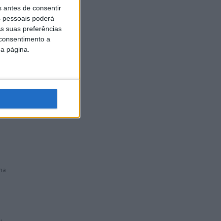
s antes de consentir
 pessoais poderá
s suas preferências
 consentimento a
da página.
o ano no
o
ma