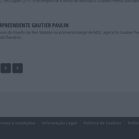
Tim Gajser (2.º/1.º) recompôs-se e levou de vencida o Grande Prémio da Flan
URPREENDENTE GAUTIER PAULIN
is do triunfo de Ben Watson na primeira manga de MX2, agora foi Gautier Pa
da Flandres.
8
9
ermos e condições
Informação Legal
Política de Cookies
Polít