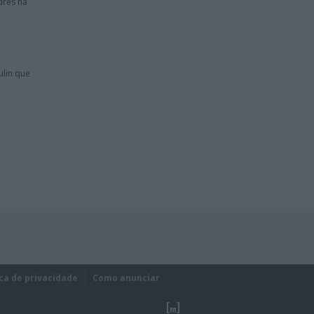
dres na
ulin que
ica de privacidade
Como anunciar