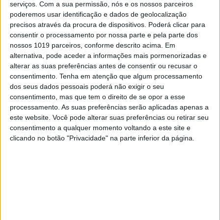
serviços.
Com a sua permissão, nós e os nossos parceiros
poderemos usar identificação e dados de geolocalização
precisos através da procura de dispositivos. Poderá clicar para
consentir o processamento por nossa parte e pela parte dos
nossos 1019 parceiros, conforme descrito acima. Em
alternativa, pode aceder a informações mais pormenorizadas e
alterar as suas preferências antes de consentir ou recusar o
consentimento.
Tenha em atenção que algum processamento
dos seus dados pessoais poderá não exigir o seu
consentimento, mas que tem o direito de se opor a esse
processamento. As suas preferências serão aplicadas apenas a
—
este website. Você pode alterar suas preferências ou retirar seu
consentimento a qualquer momento voltando a este site e
clicando no botão "Privacidade" na parte inferior da página.
Continuar a ler
Antonio Cairoli
Arminas Jasikonis
Arnaud Tonus
Campeonato Mundial Motocross