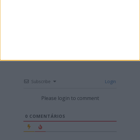
CN SUPERCROSS: SEGUNDA RONDA DO
CAMPEONATO EM LUSTOSA
Subscribe
Login
Please login to comment
0
COMENTÁRIOS