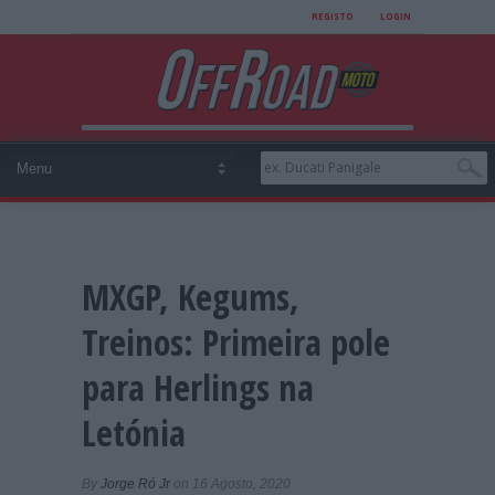
REGISTO
LOGIN
MXGP, Kegums,
Treinos: Primeira pole
para Herlings na
Letónia
By
Jorge Ró Jr
on 16 Agosto, 2020