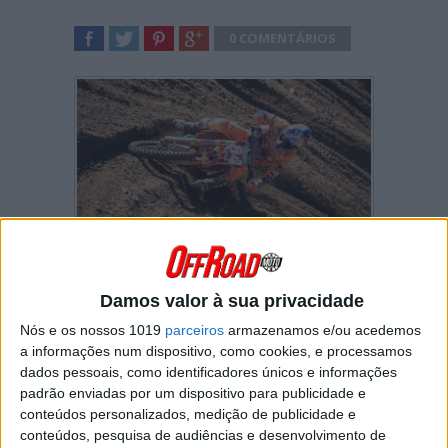
0 COMENTÁRIOS
SHARE
TWEET
SHARE
SHARE
À terceira foi de vez! Jeffrey Herlings
conquistou finalmente uma pole position no
Damos valor à sua privacidade
circuito de Kegums!
Nós e os nossos 1019
parceiros
armazenamos e/ou acedemos
a informações num dispositivo, como cookies, e processamos
dados pessoais, como identificadores únicos e informações
padrão enviadas por um dispositivo para publicidade e
conteúdos personalizados, medição de publicidade e
conteúdos, pesquisa de audiências e desenvolvimento de