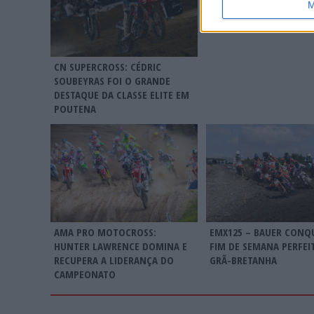
M
REFORÇADA
CN SUPERCROSS: CÉDRIC
SOUBEYRAS FOI O GRANDE
DESTAQUE DA CLASSE ELITE EM
POUTENA
AMA PRO MOTOCROSS:
EMX125 – BAUER CONQ
HUNTER LAWRENCE DOMINA E
FIM DE SEMANA PERFEI
RECUPERA A LIDERANÇA DO
GRÃ-BRETANHA
CAMPEONATO