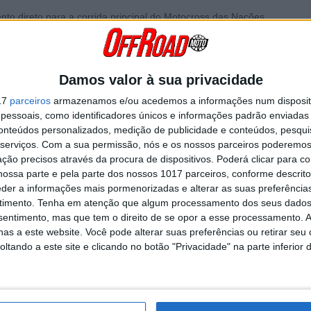
o direto para a corrida principal do Motocross das Nações.
da classe
MXGP
,
Luís Outeiro
foi
13.º
em
MX2
e colocou Portugal ma
Damos valor à sua privacidade
 as esperanças recaíam sobre os ombros do experiente
Hugo Basaúl
17
parceiros
armazenamos e/ou acedemos a informações num dispositi
essoais, como identificadores únicos e informações padrão enviadas 
Continuar a ler
conteúdos personalizados, medição de publicidade e conteúdos, pesqui
serviços.
Com a sua permissão, nós e os nossos parceiros poderemos 
ção precisos através da procura de dispositivos. Poderá clicar para co
arco Silva
Motocross das Nações
Motocross of Nations
Portu
ossa parte e pela parte dos nossos 1017 parceiros, conforme descrit
eder a informações mais pormenorizadas e alterar as suas preferência
timento.
Tenha em atenção que algum processamento dos seus dados
nsentimento, mas que tem o direito de se opor a esse processamento. A
as a este website. Você pode alterar suas preferências ou retirar seu
tando a este site e clicando no botão "Privacidade" na parte inferior 
RÁVEL
VITÓRIA