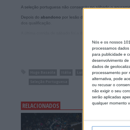
A seleção portuguesa não conseguiu no sábado o apurament
Depois do
abandono
por lesão de
Marco Silva
na manga 
dos qualificação.
A última corrida de sábado foi a da categoria
Open
e todas
Nós e os nossos 10
processamos dados p
para publicidade e 
desenvolvimento de 
dados de geolocaliza
Hugo Basaúla
Itália
Luis Outeiro
Mantova
M
processamento por n
alternativa, pode ac
Seleção Portuguesa
ou recusar o consen
não exigir o seu co
serão aplicadas apen
qualquer momento vol
RELACIONADOS
MXGP: HERLINGS IMPA
NA AREIA DE LOMMEL; 
RECORDE E LIDERANÇA