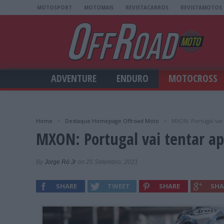
MOTOSPORT
MOTOMAIS
REVISTACARROS
REVISTAMOTOS
ADVENTURE
ENDURO
MOTOCROSS
Home
>
Destaque Homepage Offroad Moto
>
MXON: Portugal vai
MXON: Portugal vai tentar a
By
Jorge Ró Jr
on 25 Setembro, 2021
SHARE
TWEET
SHARE
SHA