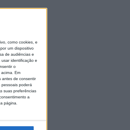
is perto
a
.
vo, como cookies, e
por um dispositivo
sa de audiências e
usar identificação e
nsentir o
gal
o acima. Em
s antes de consentir
 pessoais poderá
s suas preferências
 consentimento a
da página.