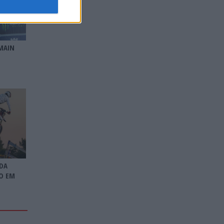
MAIN
DA
O EM