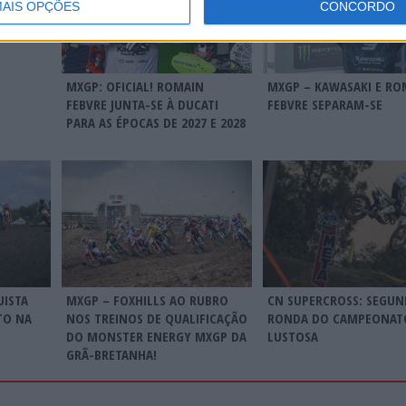
AIS OPÇÕES
CONCORDO
MXGP: OFICIAL! ROMAIN
MXGP – KAWASAKI E RO
FEBVRE JUNTA-SE À DUCATI
FEBVRE SEPARAM-SE
PARA AS ÉPOCAS DE 2027 E 2028
CN SUPERCROSS: SEGUN
UISTA
MXGP – FOXHILLS AO RUBRO
RONDA DO CAMPEONAT
TO NA
NOS TREINOS DE QUALIFICAÇÃO
LUSTOSA
DO MONSTER ENERGY MXGP DA
GRÃ-BRETANHA!