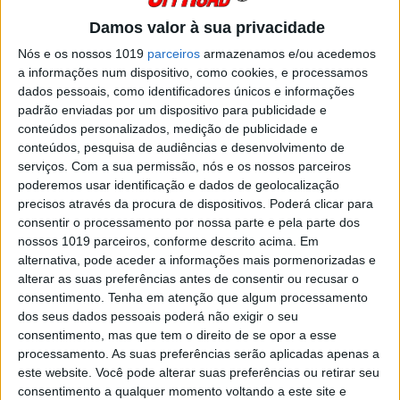
O vídeo com as imagens da seleção nacional no
terceiro e último dia do Motocross das Nações!
Damos valor à sua privacidade
Posted Setembro 28, 2021
Nós e os nossos 1019
parceiros
armazenamos e/ou acedemos
a informações num dispositivo, como cookies, e processamos
MARCO SILVA, MXON: “UM SONHO QUE
dados pessoais, como identificadores únicos e informações
ACABOU DA FORMA QUE MENOS
padrão enviadas por um dispositivo para publicidade e
DESEJAVA”
conteúdos personalizados, medição de publicidade e
Foi marcada pelo azar a estreia de Marco Silva
conteúdos, pesquisa de audiências e desenvolvimento de
com a camisola da seleção portuguesa no
serviços.
Com a sua permissão, nós e os nossos parceiros
Motocross das Nações. “Um sonho que acabou
da forma que menos desejava” confessou o
poderemos usar identificação e dados de geolocalização
piloto da KTM nas redes sociais. “No...
precisos através da procura de dispositivos. Poderá clicar para
Posted Setembro 27, 2021
consentir o processamento por nossa parte e pela parte dos
nossos 1019 parceiros, conforme descrito acima. Em
MXON: A PENALIZAÇÃO DE 10 LUGARES
alternativa, pode aceder a informações mais pormenorizadas e
QUE QUASE ACABOU COM AS
alterar as suas preferências antes de consentir ou recusar o
ESPERANÇAS ITALIANAS
consentimento.
Tenha em atenção que algum processamento
A Itália ganhou a edição de 2021 do Motocross
dos seus dados pessoais poderá não exigir o seu
das Nações graças a uma decisão controversa.
consentimento, mas que tem o direito de se opor a esse
O país anfitrião partiu para a última manga do
processamento. As suas preferências serão aplicadas apenas a
dia na liderança da classificação provisória mas,
logo no arranque, deu-se o...
este website. Você pode alterar suas preferências ou retirar seu
consentimento a qualquer momento voltando a este site e
Posted Setembro 27, 2021