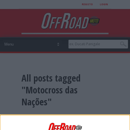
REGISTO
LOGIN
All posts tagged
"Motocross das
Nações"
VÍDEO MXON: A SELEÇÃO PORTUGUESA
NO DOMINGO