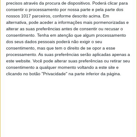
“A pista estava muito boa e era técnica mas
precisos através da procura de dispositivos. Poderá clicar para
acessível a todos. Penso que é neste sentido
consentir o processamento por nossa parte e pela parte dos
que se devem trabalhar os circuitos de
nossos 1017 parceiros, conforme descrito acima. Em
Supercross em Portugal pois é positivo para os
alternativa, pode aceder a informações mais pormenorizadas e
pilotos da frente mas também permite a
alterar as suas preferências antes de consentir ou recusar o
evolução dos pilotos que estão agora a
consentimento.
Tenha em atenção que algum processamento
começar nesta modalidade. Sem dúvida, um
dos seus dados pessoais poderá não exigir o seu
dos melhores circuitos em que já competi este
consentimento, mas que tem o direito de se opor a esse
ano.”
processamento. As suas preferências serão aplicadas apenas a
este website. Você pode alterar suas preferências ou retirar seu
Continuar a ler
consentimento a qualquer momento voltando a este site e
clicando no botão "Privacidade" na parte inferior da página.
Campeonato Nacional Supercross
CNSX 2019
Paulo Alberto
Poutena
SX Elite
SX1
Yamaha
RELACIONADOS