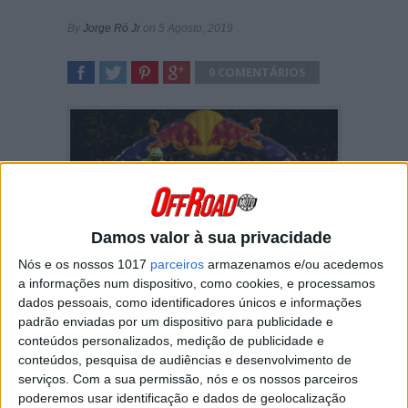
By
Jorge Ró Jr
on 5 Agosto, 2019
0 COMENTÁRIOS
SHARE
TWEET
SHARE
SHARE
Damos valor à sua privacidade
Nós e os nossos 1017
parceiros
armazenamos e/ou acedemos
a informações num dispositivo, como cookies, e processamos
dados pessoais, como identificadores únicos e informações
A competir atualmente no Brasil, em Espanha
padrão enviadas por um dispositivo para publicidade e
e em Portugal, o piloto da Yamaha falou com o
Offroad Moto sobre o circuito da Poutena,
conteúdos personalizados, medição de publicidade e
traçado que foi 100% remodelado este ano.
conteúdos, pesquisa de audiências e desenvolvimento de
serviços.
Com a sua permissão, nós e os nossos parceiros
poderemos usar identificação e dados de geolocalização