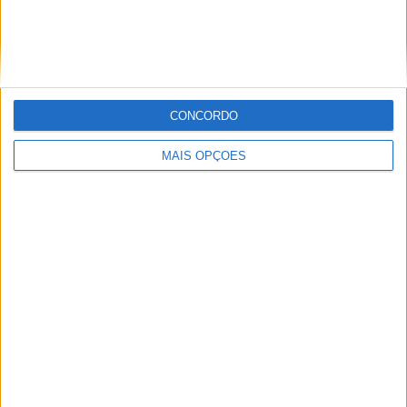
SEPARAM-SE
CONCORDO
MAIS OPÇÕES
AMA PRO MOTOCROSS: HUNTER
LAWRENCE DOMINA E RECUPERA A
LIDERANÇA DO CAMPEONATO