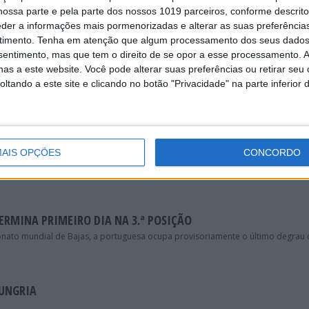
R SOBREVIVIDO À BAJA DA HUNGRIA!”
ossa parte e pela parte dos nossos 1019 parceiros, conforme descrit
al de Bajas mas teve um segundo dia bastante mais positivo na Baja da Hungri
eder a informações mais pormenorizadas e alterar as suas preferência
timento.
Tenha em atenção que algum processamento dos seus dados
nsentimento, mas que tem o direito de se opor a esse processamento. A
as a este website. Você pode alterar suas preferências ou retirar seu
VICE-CAMPEÃ DO MUNDO DE BAJAS!
tando a este site e clicando no botão "Privacidade" na parte inferior 
na Baja da Hungria, última ronda do campeonato mundial de Bajas.
EU TRASEIRO PRATICAMENTE LISO!”
AIS OPÇÕES
CONCORDO
ria, a piloto da Yamaha fez o balanço das duas especiais disputadas. Este dom
 Senhoras.
TERMINA PRIMEIRO DIA NA 3.ª POSIÇÃO
nato mundial de Bajas, a portuguesa ocupa provisoriamente o último degrau
HUNGRIA