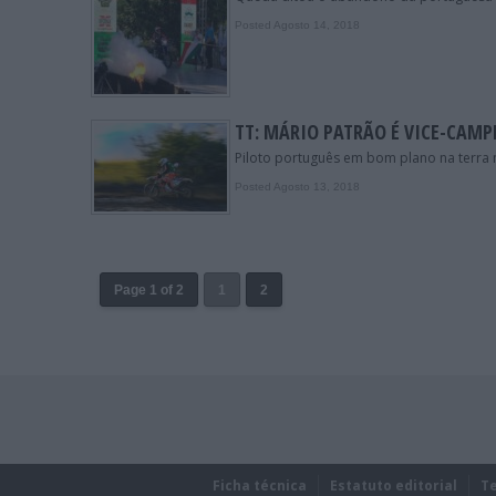
Posted Agosto 14, 2018
TT: MÁRIO PATRÃO É VICE-CAM
Piloto português em bom plano na terra
Posted Agosto 13, 2018
Page 1 of 2
1
2
Ficha técnica
Estatuto editorial
T