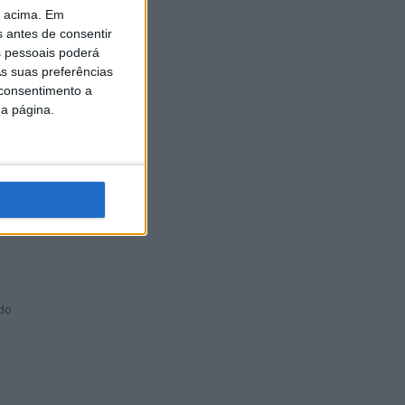
o acima. Em
a:
s antes de consentir
 pessoais poderá
s suas preferências
 consentimento a
da página.
ingo, a
 do