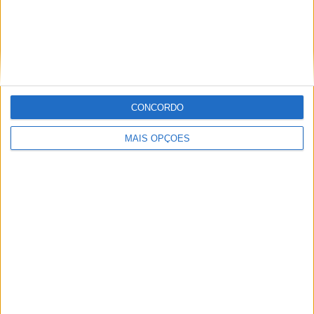
CNTT: BRUNO SANTOS VENCE E REFORÇA
LIDERANÇA DO CAMPEONATO EM FERRARIA
CONCORDO
MAIS OPÇÕES
TT: W2RC, MARTIM VENTURA ESTREIA-SE
NA ARGENTINA COM VITÓRIA NO
PRÓLOGO NO DESAFIO RUTA 40