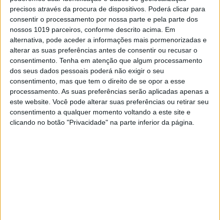
muitos deles, são pilotos profissionais a
precisos através da procura de dispositivos. Poderá clicar para
tempo inteiro!
” disse satisfeito o piloto de
consentir o processamento por nossa parte e pela parte dos
Nelas.
nossos 1019 parceiros, conforme descrito acima. Em
alternativa, pode aceder a informações mais pormenorizadas e
Continuar a ler
alterar as suas preferências antes de consentir ou recusar o
consentimento.
Tenha em atenção que algum processamento
dos seus dados pessoais poderá não exigir o seu
consentimento, mas que tem o direito de se opor a esse
Baja da Hungria
processamento. As suas preferências serão aplicadas apenas a
este website. Você pode alterar suas preferências ou retirar seu
Taça do Mundo Bajas FIM
consentimento a qualquer momento voltando a este site e
Tiago Santos
Yamaha
clicando no botão "Privacidade" na parte inferior da página.
RELACIONADOS