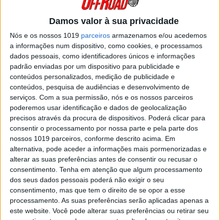
primeira manga do dia.
Posted Setembro 30, 2019
Damos valor à sua privacidade
VÍDEO MXON: LUÍS OUTEIRO
Nós e os nossos 1019
parceiros
armazenamos e/ou acedemos
“ATASCADO” NA LAMA DE ASSEN
a informações num dispositivo, como cookies, e processamos
Logo na volta de abertura da Final B, Luís
dados pessoais, como identificadores únicos e informações
Outeiro foi vítima das difíceis condições do
padrão enviadas por um dispositivo para publicidade e
circuito de Assen e ficou “atolado” na lama de
uma das primeiras curvas da corrida.
conteúdos personalizados, medição de publicidade e
conteúdos, pesquisa de audiências e desenvolvimento de
Posted Setembro 30, 2019
serviços.
Com a sua permissão, nós e os nossos parceiros
VÍDEO MXON: O RESUMO DA 73.ª
poderemos usar identificação e dados de geolocalização
EDIÇÃO DO MOTOCROSS DAS NAÇÕES
precisos através da procura de dispositivos. Poderá clicar para
consentir o processamento por nossa parte e pela parte dos
Assen fica para a história do Motocross das
Nações como o palco da primeira vitória de
nossos 1019 parceiros, conforme descrito acima. Em
sempre da Holanda neste evento.
alternativa, pode aceder a informações mais pormenorizadas e
alterar as suas preferências antes de consentir ou recusar o
Posted Setembro 29, 2019
consentimento.
Tenha em atenção que algum processamento
MXON, 3.ª MANGA: O PRIMEIRO
dos seus dados pessoais poderá não exigir o seu
TRIUNFO DE SEMPRE DA HOLANDA!
consentimento, mas que tem o direito de se opor a esse
Alguns pensaram que a chuva ia distorcer as
processamento. As suas preferências serão aplicadas apenas a
expectativas que todos tinham para o Motocross
este website. Você pode alterar suas preferências ou retirar seu
das Nações. Mas a Holanda confirmou todas as