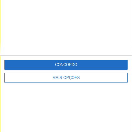
MXGP – KAWASAKI E ROMAIN FEBVRE
SEPARAM-SE
CONCORDO
MAIS OPÇÕES