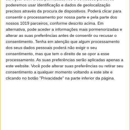
poderemos usar identificação e dados de geolocalização
posição. Rapidamente começou a recuperar
precisos através da procura de dispositivos. Poderá clicar para
algumas posições ao mesmo tempo que
Coldenhoff tentava passar Jonass para
consentir o processamento por nossa parte e pela parte dos
terceiro. Pouco depois, com a queda de
nossos 1019 parceiros, conforme descrito acima. Em
Gajser, que seguia na liderança, Coldenhoff
alternativa, pode aceder a informações mais pormenorizadas e
subiu para segundo.
alterar as suas preferências antes de consentir ou recusar o
consentimento.
Tenha em atenção que algum processamento
Na frente da corrida colocou-se Van Horebeek
dos seus dados pessoais poderá não exigir o seu
que não tardou a ser pressionado por
consentimento, mas que tem o direito de se opor a esse
Coldenhoff. O holandês tomou a liderança da
processamento. As suas preferências serão aplicadas apenas a
corrida quando Herlings já tinha conseguido
este website. Você pode alterar suas preferências ou retirar seu
alcançar a 10ª posição, depois de ultrapassar
consentimento a qualquer momento voltando a este site e
Gautier Paulin. No entanto, o holandês acabou
clicando no botão "Privacidade" na parte inferior da página.
por sofrer mais uma queda, que não afetou a
liderança na geral da equipa holandesa.
Continuar a ler
Assen
Gautier Paulin
Holanda