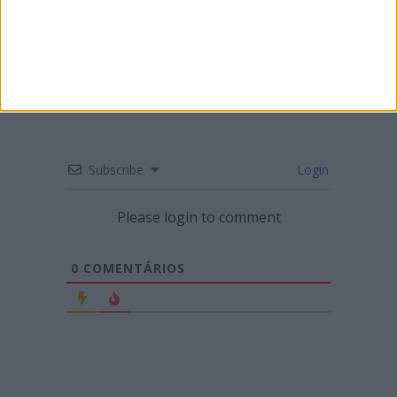
CN SUPERCROSS: SEGUNDA RONDA DO
CAMPEONATO EM LUSTOSA
Subscribe
Login
Please login to comment
0
COMENTÁRIOS