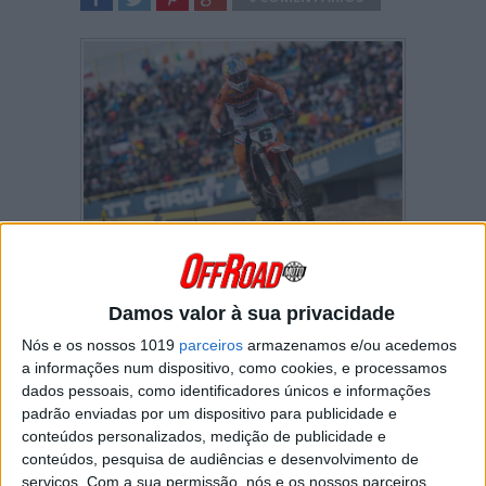
SHARE
TWEET
SHARE
SHARE
Nesta última manga de Motocross das Nações
foi mais uma vez Tim Gajser a conseguir o
Damos valor à sua privacidade
holeshot. O esloveno levou atrás de si Van
Horebeek e Monticelli numa altura em que as
Nós e os nossos 1019
parceiros
armazenamos e/ou acedemos
condições meteorológicas levaram a uma
a informações num dispositivo, como cookies, e processamos
melhoria das condições da pista.
dados pessoais, como identificadores únicos e informações
padrão enviadas por um dispositivo para publicidade e
Logo no início da corrida uma queda de
conteúdos personalizados, medição de publicidade e
Strijbos colocou em perigo o objectivo da
conteúdos, pesquisa de audiências e desenvolvimento de
Bélgica de terminar no pódio. Entretanto,
serviços.
Com a sua permissão, nós e os nossos parceiros
Herlings também acaba por cair e descer à 20ª