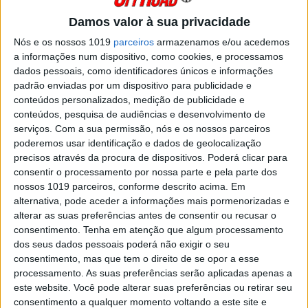
seu início este sábado em Lodz. Fique com o
vídeo resumo do Grande Prémio da Polónia!
Damos valor à sua privacidade
Posted Dezembro 5, 2021
Nós e os nossos 1019
parceiros
armazenamos e/ou acedemos
SUPERENDURO: MANUEL
a informações num dispositivo, como cookies, e processamos
LETTENBICHLER VAI COMPETIR EM
dados pessoais, como identificadores únicos e informações
LODZ
padrão enviadas por um dispositivo para publicidade e
conteúdos personalizados, medição de publicidade e
Manuel Lettenbichler vai regressar ao
SuperEnduro já este fim-de-semana na Polónia.
conteúdos, pesquisa de audiências e desenvolvimento de
serviços.
Com a sua permissão, nós e os nossos parceiros
Posted Dezembro 2, 2021
poderemos usar identificação e dados de geolocalização
HERO CHALLENGE POLÓNIA, 1.º DIA:
precisos através da procura de dispositivos. Poderá clicar para
OLSZOWY E GOMEZ ARRANCAM
consentir o processamento por nossa parte e pela parte dos
MELHOR O FIM-DE-SEMANA
nossos 1019 parceiros, conforme descrito acima. Em
O Hero Challenge - quarta ronda do
alternativa, pode aceder a informações mais pormenorizadas e
campeonato do mundo de Hard Enduro -
alterar as suas preferências antes de consentir ou recusar o
começou este sábado com um prólogo e uma
consentimento.
Tenha em atenção que algum processamento
prova de SuperEnduro na cidade polaca de
dos seus dados pessoais poderá não exigir o seu
Dąbrowa Górnicza.
consentimento, mas que tem o direito de se opor a esse
Posted Setembro 12, 2021
processamento. As suas preferências serão aplicadas apenas a
CN SUPER ENDURO, PENACOVA:
este website. Você pode alterar suas preferências ou retirar seu
DOMÍNIO DE DIOGO VIEIRA
consentimento a qualquer momento voltando a este site e