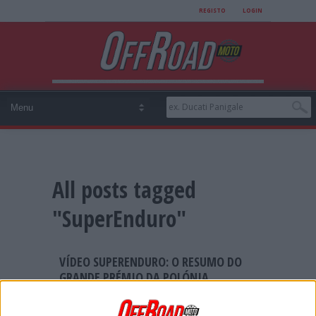
REGISTO
LOGIN
All posts tagged
"SuperEnduro"
VÍDEO SUPERENDURO: O RESUMO DO
GRANDE PRÉMIO DA POLÓNIA
Quase dois anos depois da última edição, o
campeonato do mundo de SuperEnduro teve o